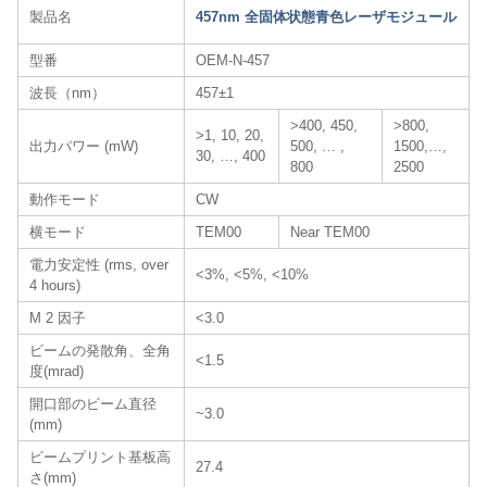
製品名
457nm 全固体状態青色レーザモジュール
型番
OEM-N-457
波長（nm）
457±1
>400, 450,
>800,
>1, 10, 20,
出力パワー (mW)
500, … ,
1500,…,
30, …, 400
800
2500
動作モード
CW
横モード
TEM00
Near TEM00
電力安定性 (rms, over
<3%, <5%, <10%
4 hours)
M 2 因子
<3.0
ビームの発散角、全角
<1.5
度(mrad)
開口部のビーム直径
~3.0
(mm)
ビームプリント基板高
27.4
さ(mm)