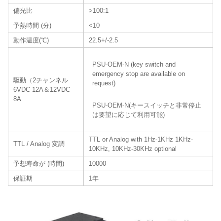
偏光比
>100:1
予熱時間 (分)
<10
動作温度(℃)
22.5+/-2.5
PSU-OEM-N (key switch and
emergency stop are available on
駆動（2チャンネル
request)
6VDC 12A＆12VDC
8A
PSU-OEM-N(キースイッチと非常停止
は要望に応じて利用可能)
TTL or Analog with 1Hz-1KHz 1KHz-
TTL / Analog 変調
10KHz, 10KHz-30KHz optional
予想寿命が (時間)
10000
保証期
1年