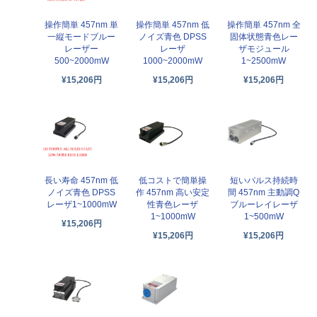
操作簡単 457nm 単
操作簡単 457nm 低
操作簡単 457nm 全
一縦モードブルー
ノイズ青色 DPSS
固体状態青色レー
レーザー
レーザ
ザモジュール
500~2000mW
1000~2000mW
1~2500mW
¥15,206円
¥15,206円
¥15,206円
長い寿命 457nm 低
低コストで簡単操
短いパルス持続時
ノイズ青色 DPSS
作 457nm 高い安定
間 457nm 主動調Q
レーザ1~1000mW
性青色レーザ
ブルーレイレーザ
1~1000mW
1~500mW
¥15,206円
¥15,206円
¥15,206円