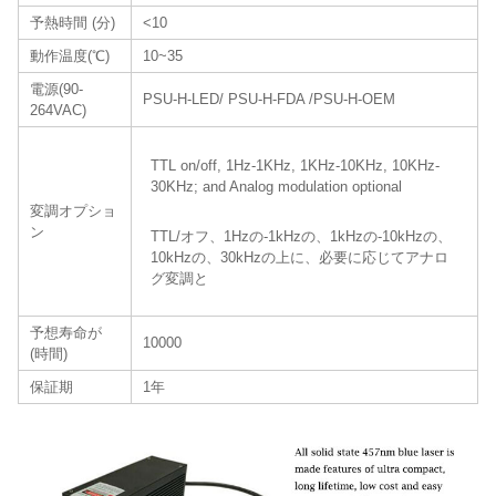
予熱時間 (分)
<10
動作温度(℃)
10~35
電源(90-
PSU-H-LED/ PSU-H-FDA /PSU-H-OEM
264VAC)
TTL on/off, 1Hz-1KHz, 1KHz-10KHz, 10KHz-
30KHz; and Analog modulation optional
変調オプショ
ン
TTL/オフ、1Hzの-1kHzの、1kHzの-10kHzの、
10kHzの、30kHzの上に、必要に応じてアナロ
グ変調と
予想寿命が
10000
(時間)
保証期
1年