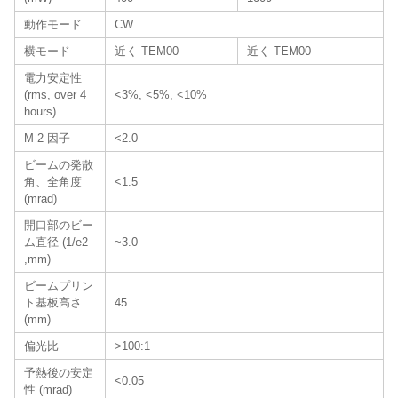
動作モード
CW
横モード
近く TEM00
近く TEM00
電力安定性
(rms, over 4
<3%, <5%, <10%
hours)
M 2 因子
<2.0
ビームの発散
角、全角度
<1.5
(mrad)
開口部のビー
ム直径 (1/e2
~3.0
,mm)
ビームプリン
ト基板高さ
45
(mm)
偏光比
>100:1
予熱後の安定
<0.05
性 (mrad)