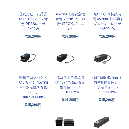
優れたビーム品質
457nm 高の安定性
短いパルス持続時
457nm 低ノイズ青
青色レーザ 3~10W
間 457nm 主動調Q
色 DPSSレーザ
持つTEC冷却シス
ブルーレイレーザ
3~10W
テム
1~500mW
¥15,206円
¥15,206円
¥15,206円
軽量でコンパクト
低コストで簡単操
操作簡単 457nm 全
なデザイン 457nm
作 457nm 高い安定
固体状態青色レー
高い安定性ズ青色
性青色レーザ
ザモジュール
レーザ
1~1000mW
1~2500mW
1000~2000mW
¥15,206円
¥15,206円
¥15,206円