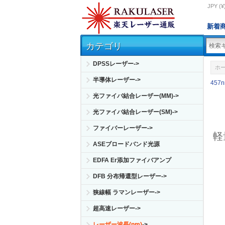
JPY (¥
新着
カテゴリ
DPSSレーザー->
ホ
半導体レーザー->
457
光ファイバ結合レーザー(MM)->
光ファイバ結合レーザー(SM)->
ファイバーレーザー->
軽
ASEブロードバンド光源
EDFA Er添加ファイバアンプ
DFB 分布帰還型レーザー->
狭線幅 ラマンレーザー->
超高速レーザー->
レーザー波長(nm)
->