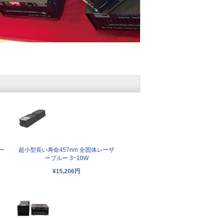
ー
超小型長い寿命457nm 全固体レーザ
ーブルー 3~10W
¥15,206円