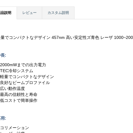
製品説明
レビュー
カスタム説明
量でコンパクトなデザイン 457nm 高い安定性ズ青色 レーザ 1000~200
長:
.2000mWまでの出力電力
.TEC冷却システム
3.軽量でコンパクトなデザイン
4.良好なビームプロファイル
5.広い動作温度
6.最高の信頼性と寿命
7.低コストで簡単操作
用:
1.コリメーション