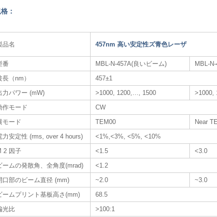
規格：
製品名
457nm 高い安定性ズ青色レーザ​
型番
MBL-N-457A(良いビーム)
MBL-N
波長（nm）
457±1
出力パワー (mW)
>1000, 1200,…, 1500
>1000,
動作モード
CW
横モード
TEM00
Near T
力安定性 (rms, over 4 hours)
<1%,<3%, <5%, <10%
M 2 因子
<1.5
<3.0
ビームの発散角、全角度(mrad)
<1.2
開口部のビーム直径 (mm)
~2.0
~3.0
ビームプリント基板高さ(mm)
68.5
偏光比
>100:1