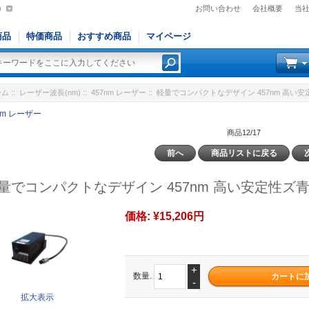
)
お問い合わせ
会社概要
当
商品
特価商品
おすすめ商品
マイページ
ーム
::
レーザー波長(nm)
::
457nm レーザー
:: 軽量でコンパクトなデザイン 457nm 高い安定
nm レーザー
商品12/17
前へ
商品リストに戻る
量でコンパクトなデザイン 457nm 高い安定性ズ青色 
価格:
¥15,206円
+
数量.
-
拡大表示