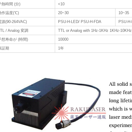
予熱時間 (分)
<10
動作温度(℃)
20~30
10~35
源(90-264VAC)
PSU-H-LED/ PSU-H-FDA
PSU-H
TL / Analog 変調
TTL or Analog with 1Hz-1KHz 1KHz-10KHz
予想寿命が (時間)
10000
保証期
1年