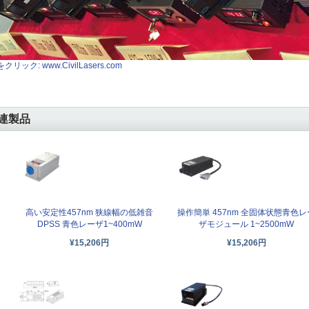
クリック: www.CivilLasers.com
連製品
高い安定性457nm 狭線幅の低雑音
操作簡単 457nm 全固体状態青色レ
DPSS 青色レーザ1~400mW
ザモジュール 1~2500mW
¥15,206円
¥15,206円