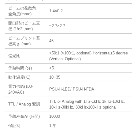
ビームの発散角、
1.4×0.2
全角度(mrad)
開口部のビーム直
~2.7×2.7
径 (1/e2 ,mm)
ビームプリント基
45
板高さ (mm)
>50:1 (>100:1, optional) Horizontal±5 degree
偏光比
(Vertical Optional)
予熱時間 (分)
<5
動作温度(℃)
10~35
電力供給(100-
PSU-H-LED/ PSU-H-FDA
240VAC)
TTL or Analog with 1Hz-1kHz 1kHz-10kHz,
TTL / Analog 変調
10kHz-30kHz, 30kHz-100kHz optional
予想寿命が (時間)
10000
保証期
1 年