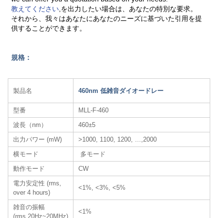
教えてください
,を出力したい場合は、あなたの特別な要求。
それから、我々はあなたにあなたのニーズに基づいた引用を提
供することができます。
規格：
製品名
460nm 低雑音ダイオードレー
型番
MLL-F-460
波長（nm）
460±5
出力パワー (mW)
>1000, 1100, 1200, …,2000
横モード
多モード
動作モード
CW
電力安定性 (rms,
<1%, <3%, <5%
over 4 hours)
雑音の振幅
<1%
(rms,20Hz~20MHz)