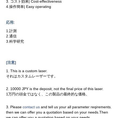
3. コスト効果| Cost-effectiveness
4.操作簡単| Easy operating
応用:
1.計測
2.通信
3.科学研究
[注意]
1. This is a custom laser.
それはカスタムレーザーです。
2. 10000 JPY is the deposit, not the final price of this laser.
1万円の頭金ではなく、この製品の最終的な価格。
3. Please
contact us
and tell us your all parameter reqirements.
then we can offer you a quotation based on your needs.Then
we can offer you a quotation based on your needs.