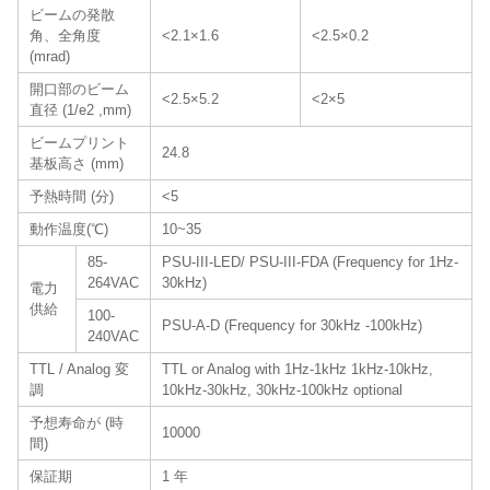
ビームの発散
角、全角度
<2.1×1.6
<2.5×0.2
(mrad)
開口部のビーム
<2.5×5.2
<2×5
直径 (1/e2 ,mm)
ビームプリント
24.8
基板高さ (mm)
予熱時間 (分)
<5
動作温度(℃)
10~35
85-
PSU-III-LED/ PSU-III-FDA (Frequency for 1Hz-
264VAC
30kHz)
電力
供給
100-
PSU-A-D (Frequency for 30kHz -100kHz)
240VAC
TTL / Analog 変
TTL or Analog with 1Hz-1kHz 1kHz-10kHz,
調
10kHz-30kHz, 30kHz-100kHz optional
予想寿命が (時
10000
間)
保証期
1 年