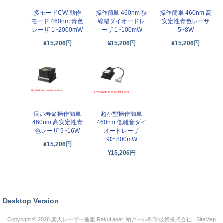
多モードCW 動作
操作簡単 460nm 狭
操作簡単 460nm 高
モード 460nm 青色
線幅ダイオードレ
安定性青色レーザ
レーザ 1~2000mW
ーザ 1~100mW
5~8W
¥15,206円
¥15,206円
¥15,206円
長い寿命操作簡単
超小型操作簡単
460nm 高安定性青
460nm 低雑音ダイ
色レーザ 9~16W
オードレーザ
90~800mW
¥15,206円
¥15,206円
Desktop Version
Copyright © 2026
楽天レーザー通販 RakuLaser
. 納クール科学技術株式会社 .
SiteMap