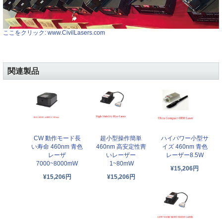
ここをクリック: www.CivilLasers.com
関連製品
CW 動作モード長
超小型操作簡単
ハイパワー小型サ
い寿命 460nm 青色
460nm 高安定性靑
イズ 460nm 青色
レーザ
いレーザー
レーザー8.5W
7000~8000mW
1~80mW
¥15,206円
¥15,206円
¥15,206円