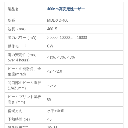
製品名
460nm高安定性ーザー
型番
MDL-XD-460
波長（nm）
460±5
出力パワー (mW)
>9000, 10000,…, 16000
動作モード
CW
電力安定性 (rms,
<1%, <3%, <5%
over 4 hours)
ビームの発散角、全
<2.4×2.0
角度(mrad)
開口部のビーム直径
~5×5
(1/e2 ,mm)
ビームプリント基板
89
高さ (mm)
偏光方向
水平+垂直
予熱時間 (分)
<5
動作温度(℃)
10~35