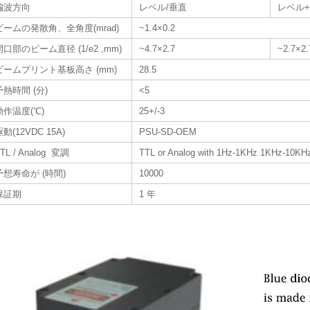
偏波方向
レベル/垂直
レベル
ビームの発散角、全角度(mrad)
~1.4×0.2
開口部のビーム直径 (1/e2 ,mm)
~4.7×2.7
~2.7×2.
ビームプリント基板高さ (mm)
28.5
予熱時間 (分)
<5
動作温度(℃)
25+/-3
駆動(12VDC 15A)
PSU-SD-OEM
TL / Analog 変調
TTL or Analog with 1Hz-1KHz 1KHz-10KHz
予想寿命が (時間)
10000
保証期
1 年