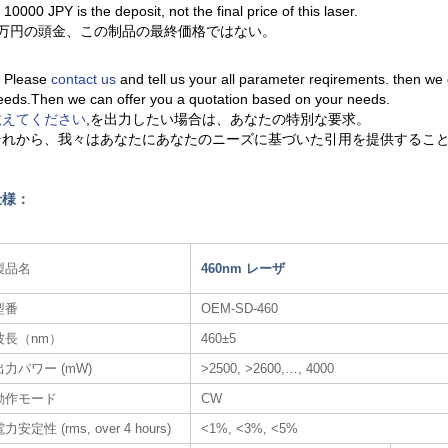
. 10000 JPY is the deposit, not the final price of this laser.
1万円の頭金、この制品の最終価格ではない。
. Please
contact us
and tell us your all parameter reqirements. then we
eeds.Then we can offer you a quotation based on your needs.
教えてください
,を出力したい場合は、あなたの特別な要求。
それから、我々はあなたにあなたのニーズに基づいた引用を提供するこ
仕様：
製品名
460nm レーザ​
型番
OEM-SD-460
波長（nm）
460±5
出力パワー (mW)
>2500, >2600,…, 4000
動作モード
CW
力安定性 (rms, over 4 hours)
<1%, <3%, <5%