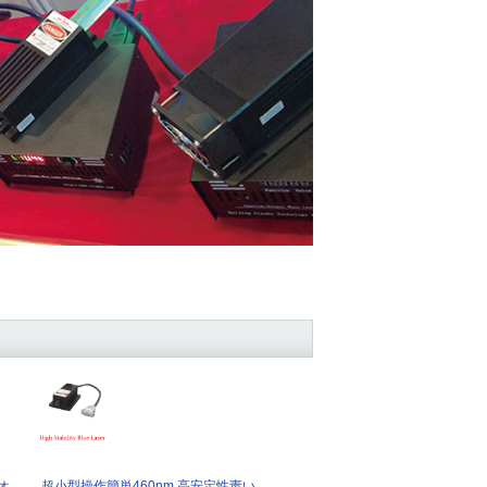
オ
超小型操作簡単460nm 高安定性靑い