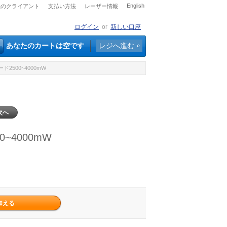
English
社のクライアント
支払い方法
レーザー情報
ログイン
or
新しい口座
あなたのカートは空です
レジへ進む
ド2500~4000mW
次へ
~4000mW