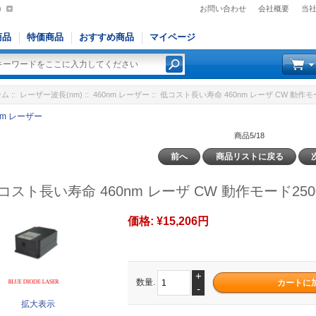
)
お問い合わせ
会社概要
当
商品
特価商品
おすすめ商品
マイページ
ーム
::
レーザー波長(nm)
::
460nm レーザー
:: 低コスト長い寿命 460nm レーザ CW 動作モー
nm レーザー
商品5/18
前へ
商品リストに戻る
コスト長い寿命 460nm レーザ CW 動作モード2500
価格:
¥15,206円
+
数量.
-
拡大表示