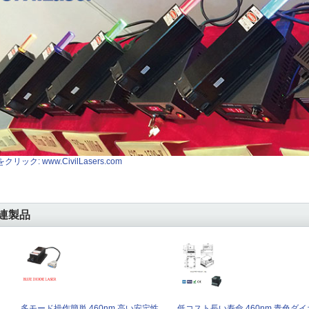
クリック: www.CivilLasers.com
連製品
多モード操作簡単 460nm 高い安定性
低コスト長い寿命 460nm 青色ダイ