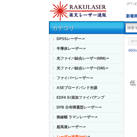
JPY (¥
新着
カテゴリ
DPSSレーザー->
ホ
半導体レーザー->
460
光ファイバ結合レーザー(MM)->
光ファイバ結合レーザー(SM)->
ファイバーレーザー->
低
ASEブロードバンド光源
EDFA Er添加ファイバアンプ
DFB 分布帰還型レーザー->
狭線幅 ラマンレーザー->
超高速レーザー->
レーザー波長(nm)
->