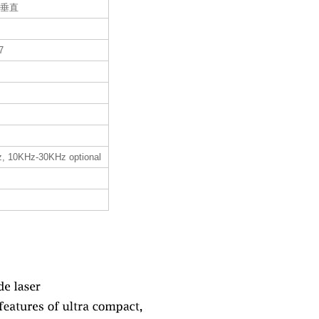
+垂直
7
, 10KHz-30KHz optional