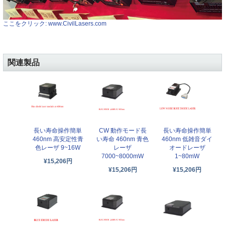
ここをクリック: www.CivilLasers.com
関連製品
長い寿命操作簡単
CW 動作モード長
長い寿命操作簡単
460nm 高安定性青
い寿命 460nm 青色
460nm 低雑音ダイ
色レーザ 9~16W
レーザ
オードレーザ
7000~8000mW
1~80mW
¥15,206円
¥15,206円
¥15,206円