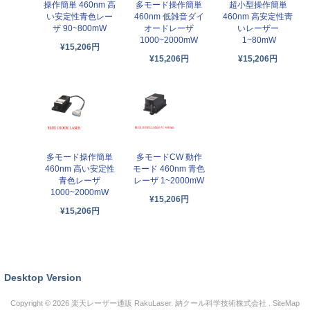
操作簡単 460nm 高
多モード操作簡単
超小型操作簡単
い安定性青色レー
460nm 低雑音ダイ
460nm 高安定性靑
ザ 90~800mW
オードレーザ
いレーザー
1000~2000mW
1~80mW
¥15,206円
¥15,206円
¥15,206円
多モード操作簡単
多モードCW 動作
460nm 高い安定性
モード 460nm 青色
青色レーザ
レーザ 1~2000mW
1000~2000mW
¥15,206円
¥15,206円
Desktop Version
Copyright © 2026
楽天レーザー通販 RakuLaser
. 納クール科学技術株式会社 .
SiteMap