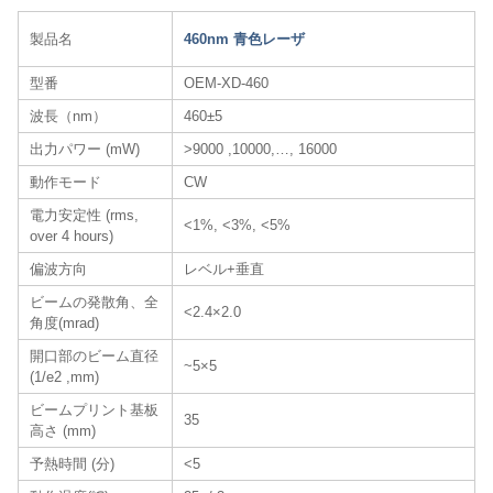
製品名
460nm 青色レーザ​
型番
OEM-XD-460
波長（nm）
460±5
出力パワー (mW)
>9000 ,10000,…, 16000
動作モード
CW
電力安定性 (rms,
<1%, <3%, <5%
over 4 hours)
偏波方向
レベル+垂直
ビームの発散角、全
<2.4×2.0
角度(mrad)
開口部のビーム直径
~5×5
(1/e2 ,mm)
ビームプリント基板
35
高さ (mm)
予熱時間 (分)
<5