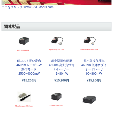
ここをクリック: www.CivilLasers.com
関連製品
低コスト長い寿命
超小型操作簡単
超小型操作簡単
460nm レーザ CW
460nm 高安定性靑
460nm 低雑音ダイ
動作モード
いレーザー
オードレーザ
2500~4000mW
1~80mW
90~800mW
¥15,206円
¥15,206円
¥15,206円