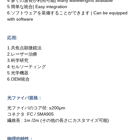
4.多くの波長が利用可能| Many wavelengths available
5.簡単な統合| Easy integration
6.ソフトウェアを装備することができます | Can be equipped
with software
応用:
1.共焦点顕微鏡法
2.レーザー治療
3.科学研究
4.セルソーティング
5.光学機器
6.OEM統合
光ファイバ規格：
光ファイバのコア径: ≥200μm
コネクタ :FC / SMA905
繊維長 : 1m /2m (その他の長さにカスタマイズ可能)
物理的特性：