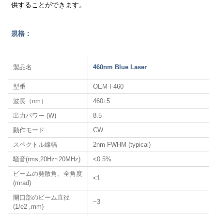
供することができます。
規格：
製品名
460nm Blue Laser
型番
OEM-I-460
波長（nm）
460±5
出力パワー (W)
8.5
動作モード
CW
スペクトル線幅
2nm FWHM (typical)
騒音(rms,20Hz~20MHz)
<0.5%
ビームの発散角、全角度
<1
(mrad)
開口部のビーム直径
~3
(1/e2 ,mm)