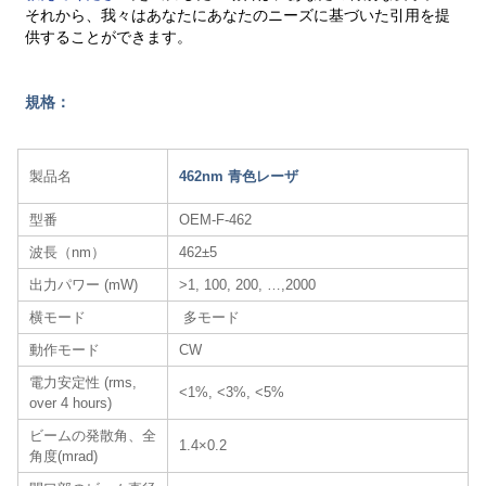
それから、我々はあなたにあなたのニーズに基づいた引用を提
供することができます。
規格：
製品名
462nm 青色レーザ
型番
OEM-F-462
波長（nm）
462±5
出力パワー (mW)
>1, 100, 200, …,2000
横モード
多モード
動作モード
CW
電力安定性 (rms,
<1%, <3%, <5%
over 4 hours)
ビームの発散角、全
1.4×0.2
角度(mrad)