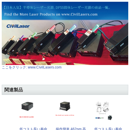
ここをクリック: www.CivilLasers.com
関連製品
低コスト長い寿命
操作簡単 462nm 高
低コスト長い寿命