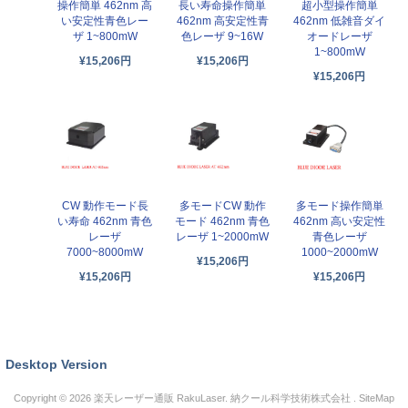
操作簡単 462nm 高
長い寿命操作簡単
超小型操作簡単
い安定性青色レー
462nm 高安定性青
462nm 低雑音ダイ
ザ 1~800mW
色レーザ 9~16W
オードレーザ
1~800mW
¥15,206円
¥15,206円
¥15,206円
CW 動作モード長
多モードCW 動作
多モード操作簡単
い寿命 462nm 青色
モード 462nm 青色
462nm 高い安定性
レーザ
レーザ 1~2000mW
青色レーザ
7000~8000mW
1000~2000mW
¥15,206円
¥15,206円
¥15,206円
Desktop Version
Copyright © 2026
楽天レーザー通販 RakuLaser
. 納クール科学技術株式会社 .
SiteMap