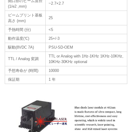
開口部のビーム直径
~2.7×2.7
(1/e2 ,mm)
ビームプリント基板
25
高さ (mm)
予熱時間 (分)
<5
動作温度(℃)
25+/-3
駆動(8VDC 7A)
PSU-SD-OEM
TTL or Analog with 1Hz-1KHz 1KHz-10KHz,
TTL / Analog 変調
10KHz-30KHz optional
予想寿命が (時間)
10000
保証期
1 年