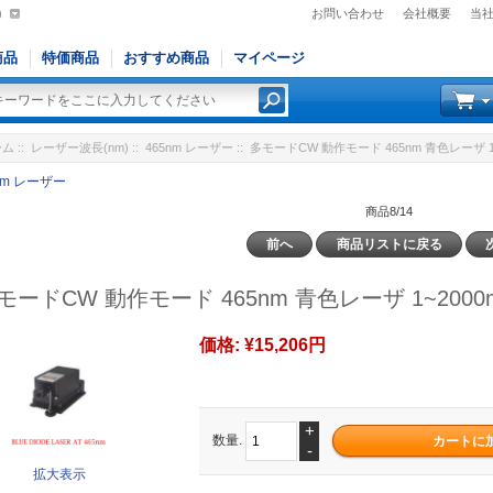
)
お問い合わせ
会社概要
当
商品
特価商品
おすすめ商品
マイページ
ーム
::
レーザー波長(nm)
::
465nm レーザー
:: 多モードCW 動作モード 465nm 青色レーザ 1
nm レーザー
商品8/14
前へ
商品リストに戻る
モードCW 動作モード 465nm 青色レーザ 1~2000
価格:
¥15,206円
+
数量.
-
拡大表示