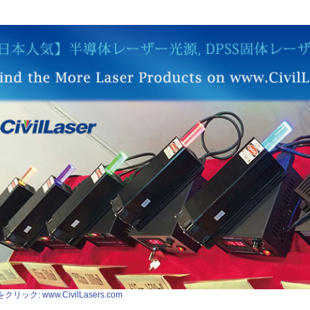
クリック: www.CivilLasers.com