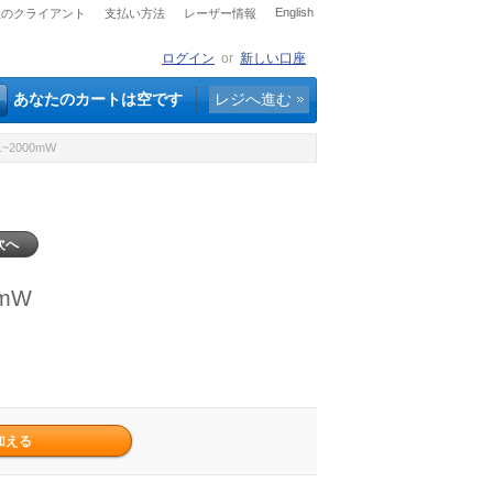
English
社のクライアント
支払い方法
レーザー情報
ログイン
or
新しい口座
あなたのカートは空です
レジへ進む
~2000mW
次へ
mW