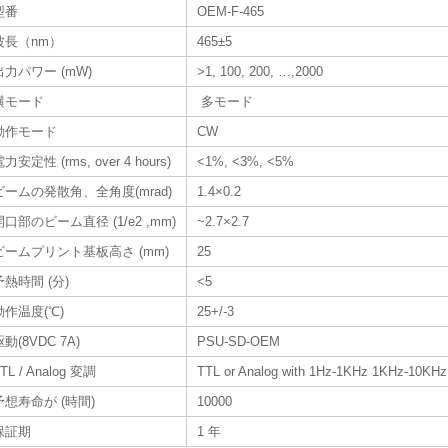
型番
OEM-F-465
波長（nm）
465±5
出力パワー (mW)
>1, 100, 200, …,2000
横モード
多モード
動作モード
CW
力安定性 (rms, over 4 hours)
<1%, <3%, <5%
ビームの発散角、全角度(mrad)
1.4×0.2
開口部のビーム直径 (1/e2 ,mm)
~2.7×2.7
ビームプリント基板高さ (mm)
25
予熱時間 (分)
<5
動作温度(℃)
25+/-3
駆動(8VDC 7A)
PSU-SD-OEM
TL / Analog 変調
TTL or Analog with 1Hz-1KHz 1KHz-10KHz
予想寿命が (時間)
10000
保証期
1 年