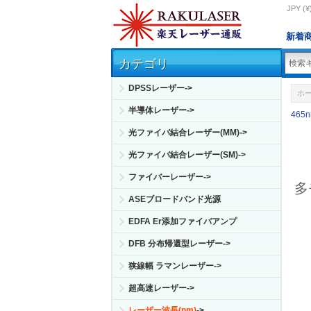
JPY (¥
新着
カテゴリ
DPSSレーザー->
ホ
半導体レーザー->
465
光ファイバ結合レーザー(MM)->
光ファイバ結合レーザー(SM)->
ファイバーレーザー->
多
ASEブロードバンド光源
EDFA Er添加ファイバアンプ
DFB 分布帰還型レーザー->
狭線幅 ラマンレーザー->
超高速レーザー->
レーザー波長(nm)
->