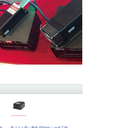
オ
低コスト長い寿命 465nm レーザ CW