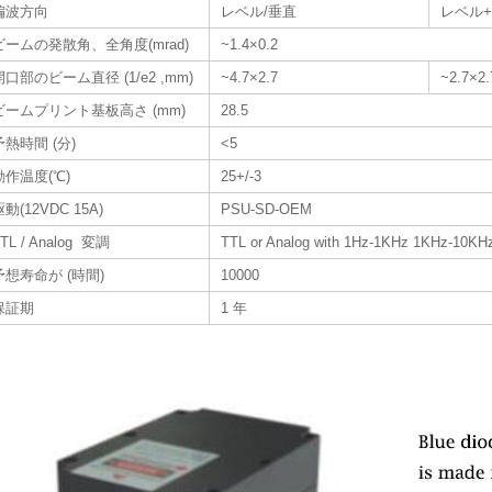
偏波方向
レベル/垂直
レベル
ビームの発散角、全角度(mrad)
~1.4×0.2
開口部のビーム直径 (1/e2 ,mm)
~4.7×2.7
~2.7×2.
ビームプリント基板高さ (mm)
28.5
予熱時間 (分)
<5
動作温度(℃)
25+/-3
駆動(12VDC 15A)
PSU-SD-OEM
TL / Analog 変調
TTL or Analog with 1Hz-1KHz 1KHz-10KHz
予想寿命が (時間)
10000
保証期
1 年