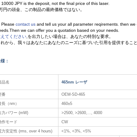
. 10000 JPY is the deposit, not the final price of this laser.
1万円の頭金、この制品の最終価格ではない。
. Please
contact us
and tell us your all parameter reqirements. then we
eeds.Then we can offer you a quotation based on your needs.
教えてください
,を出力したい場合は、あなたの特別な要求。
それから、我々はあなたにあなたのニーズに基づいた引用を提供するこ
仕様：
製品名
465nm レーザ​
型番
OEM-SD-465
波長（nm）
460±5
出力パワー (mW)
>2500, >2600,…, 4000
動作モード
CW
力安定性 (rms, over 4 hours)
<1%, <3%, <5%