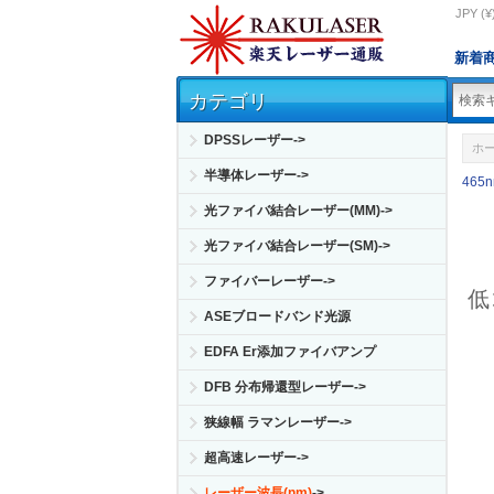
JPY (¥
新着
カテゴリ
DPSSレーザー->
ホ
半導体レーザー->
465
光ファイバ結合レーザー(MM)->
光ファイバ結合レーザー(SM)->
ファイバーレーザー->
低
ASEブロードバンド光源
EDFA Er添加ファイバアンプ
DFB 分布帰還型レーザー->
狭線幅 ラマンレーザー->
超高速レーザー->
レーザー波長(nm)
->