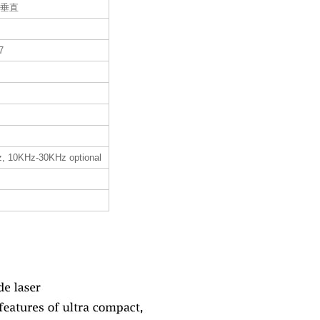
+垂直
7
, 10KHz-30KHz optional