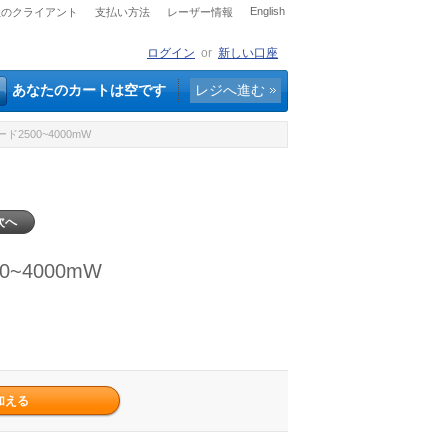
English
社のクライアント
支払い方法
レーザー情報
ログイン
or
新しい口座
あなたのカートは空です
レジへ進む
ド2500~4000mW
次へ
~4000mW