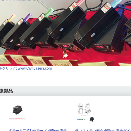
クリック: www.CivilLasers.com
連製品
多モードCW 動作モード 465nm 青色
低コスト長い寿命 465nm 青色ダイ