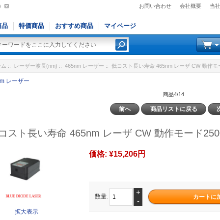
)
お問い合わせ
会社概要
当
商品
特価商品
おすすめ商品
マイページ
ーム
::
レーザー波長(nm)
::
465nm レーザー
:: 低コスト長い寿命 465nm レーザ CW 動作モー
nm レーザー
商品4/14
前へ
商品リストに戻る
コスト長い寿命 465nm レーザ CW 動作モード2500
価格:
¥15,206円
+
数量.
-
拡大表示