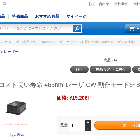
)
お問い合わせ
会社概要
当
商品
特価商品
おすすめ商品
マイページ
ーム
::
レーザー波長(nm)
::
465nm レーザー
:: 低コスト長い寿命 465nm レーザ CW 動作モ
nm レーザー
商品5/14
前へ
商品リストに戻る
コスト長い寿命 465nm レーザ CW 動作モード5~
価格:
¥15,206円
+
数量.
-
拡大表示