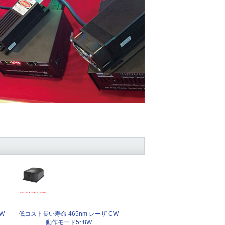
W
低コスト長い寿命 465nm レーザ CW
動作モード5~8W