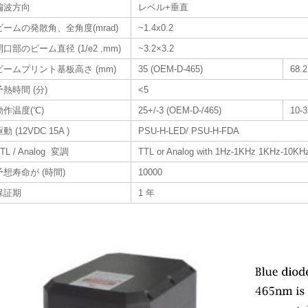
偏波方向
レベル+垂直
ビームの発散角、全角度(mrad)
~1.4x0.2
開口部のビーム直径 (1/e2 ,mm)
~3.2×3.2
ビームプリント基板高さ (mm)
35 (OEM-D-465)
68.2
予熱時間 (分)
<5
動作温度(℃)
25+/-3 (OEM-D-/465)
10-3
動 (12VDC 15A )
PSU-H-LED/ PSU-H-FDA
TL / Analog 変調
TTL or Analog with 1Hz-1KHz 1KHz-10KHz
予想寿命が (時間)
10000
保証期
1 年