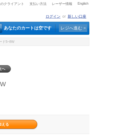
English
社のクライアント
支払い方法
レーザー情報
ログイン
or
新しい口座
あなたのカートは空です
レジへ進む
ード5~8W
次へ
8W