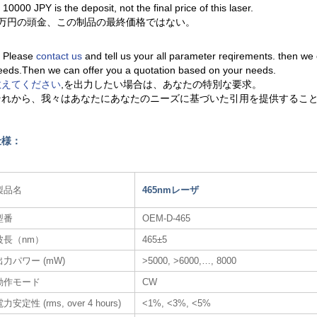
. 10000 JPY is the deposit, not the final price of this laser.
1万円の頭金、この制品の最終価格ではない。
. Please
contact us
and tell us your all parameter reqirements. then we
eeds.Then we can offer you a quotation based on your needs.
教えてください
,を出力したい場合は、あなたの特別な要求。
それから、我々はあなたにあなたのニーズに基づいた引用を提供するこ
仕様：
製品名
465nmレーザ​
型番
OEM-D-465
波長（nm）
465±5
出力パワー (mW)
>5000, >6000,…, 8000
動作モード
CW
力安定性 (rms, over 4 hours)
<1%, <3%, <5%