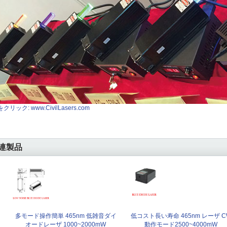
クリック: www.CivilLasers.com
連製品
多モード操作簡単 465nm 低雑音ダイ
低コスト長い寿命 465nm レーザ C
オードレーザ 1000~2000mW
動作モード2500~4000mW