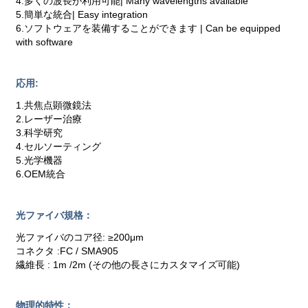
4.多くの波長が利用可能| Many wavelengths available
5.簡単な統合| Easy integration
6.ソフトウェアを装備することができます | Can be equipped
with software
応用:
1.共焦点顕微鏡法
2.レーザー治療
3.科学研究
4.セルソーティング
5.光学機器
6.OEM統合
光ファイバ規格：
光ファイバのコア径: ≥200μm
コネクタ :FC / SMA905
繊維長 : 1m /2m (その他の長さにカスタマイズ可能)
物理的特性：