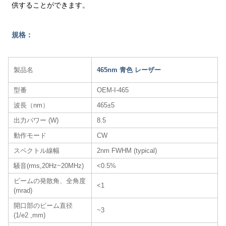
供することができます。
規格：
製品名
465nm 青色 レーザー
型番
OEM-I-465
波長（nm）
465±5
出力パワー (W)
8.5
動作モード
CW
スペクトル線幅
2nm FWHM (typical)
騒音(rms,20Hz~20MHz)
<0.5%
ビームの発散角、全角度
<1
(mrad)
開口部のビーム直径
~3
(1/e2 ,mm)