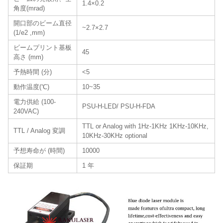
1.4×0.2
角度(mrad)
開口部のビーム直径
~2.7×2.7
(1/e2 ,mm)
ビームプリント基板
45
高さ (mm)
予熱時間 (分)
<5
動作温度(℃)
10~35
電力供給 (100-
PSU-H-LED/ PSU-H-FDA
240VAC)
TTL or Analog with 1Hz-1KHz 1KHz-10KHz,
TTL / Analog 変調
10KHz-30KHz optional
予想寿命が (時間)
10000
保証期
1 年