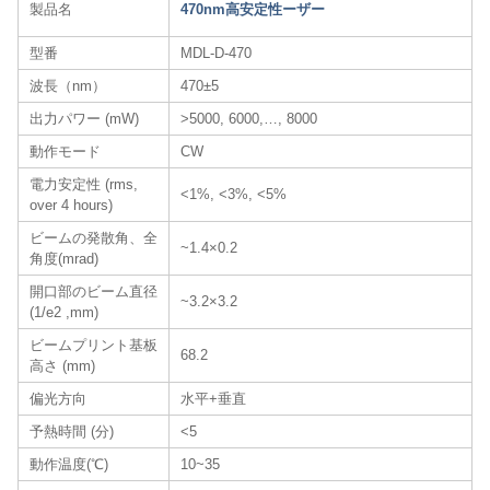
製品名
470nm高安定性ーザー
型番
MDL-D-470
波長（nm）
470±5
出力パワー (mW)
>5000, 6000,…, 8000
動作モード
CW
電力安定性 (rms,
<1%, <3%, <5%
over 4 hours)
ビームの発散角、全
~1.4×0.2
角度(mrad)
開口部のビーム直径
~3.2×3.2
(1/e2 ,mm)
ビームプリント基板
68.2
高さ (mm)
偏光方向
水平+垂直
予熱時間 (分)
<5
動作温度(℃)
10~35