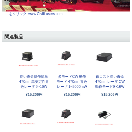
ここをクリック: www.CivilLasers.com
関連製品
長い寿命操作簡単
多モードCW 動作
低コスト長い寿命
470nm 高安定性青
モード 470nm 青色
470nm レーザ CW
色レーザ 9~16W
レーザ 1~2000mW
動作モード9~16W
¥15,206円
¥15,206円
¥15,206円