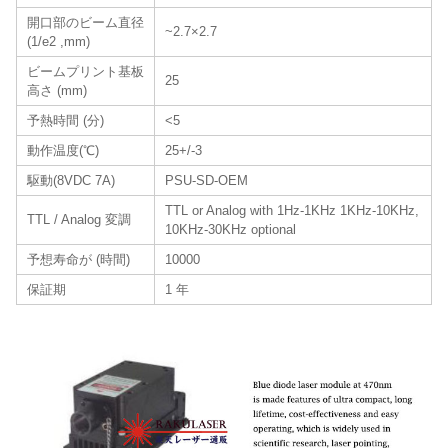
開口部のビーム直径
~2.7×2.7
(1/e2 ,mm)
ビームプリント基板
25
高さ (mm)
予熱時間 (分)
<5
動作温度(℃)
25+/-3
駆動(8VDC 7A)
PSU-SD-OEM
TTL or Analog with 1Hz-1KHz 1KHz-10KHz,
TTL / Analog 変調
10KHz-30KHz optional
予想寿命が (時間)
10000
保証期
1 年