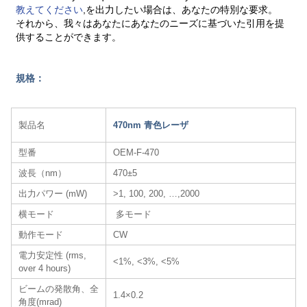
教えてください
,を出力したい場合は、あなたの特別な要求。
それから、我々はあなたにあなたのニーズに基づいた引用を提
供することができます。
規格：
製品名
470nm 青色レーザ
型番
OEM-F-470
波長（nm）
470±5
出力パワー (mW)
>1, 100, 200, …,2000
横モード
多モード
動作モード
CW
電力安定性 (rms,
<1%, <3%, <5%
over 4 hours)
ビームの発散角、全
1.4×0.2
角度(mrad)