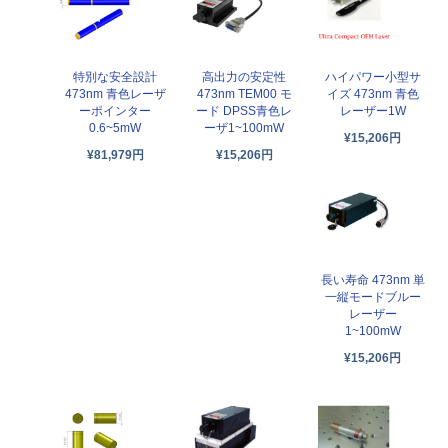
特別な安全設計
高出力の安定性
ハイパワー小型サ
473nm 青色レーザ
473nm TEM00 モ
イズ 473nm 青色
ーポインター
ード DPSS青色レ
レーザー1W
0.6~5mW
ーザ1~100mW
¥15,206円
¥81,979円
¥15,206円
長い寿命 473nm 単
一縦モードブルー
レーザー
1~100mW
¥15,206円