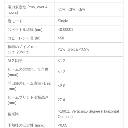
電力安定性 (rms, over 4
<1%, <3%, <5%
hours)
縦モード
Single
スペクトル線幅 (nm)
<0.00001
コヒーレント長 (m)
>50
振幅のノイズ (rms,
<1%, typical<0.5%
1Hz~20MHz)
M 2 因子
<1.2
ビームの発散角、全角度
<1.2
(mrad)
開口部のビーム直径 (1/e2
<2.0
,mm)
ビームプリント基板高さ
27.4
(mm)
>100:1, Vertical±5 degree (Horizontal
偏光比
Optional)
予熱後の安定性 (mrad)
<0.05