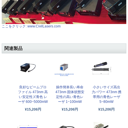
ここをクリック: www.CivilLasers.com
関連製品
良好なビームプロ
操作簡単長い寿命
小さいサイズ高出
ファイル 473nm 高
473nm 固体状態安
力パワー 473nm 携
い安定性ズ青色 レ
定性の高い青色レ
帯用の青色レーザ
ーザ 600~5000mW
ーザ 1~100mW
5~80mW
¥15,206円
¥15,206円
¥15,206円