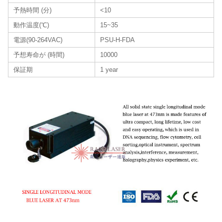
予熱時間 (分)
<10
動作温度(℃)
15~35
電源(90-264VAC)
PSU-H-FDA
予想寿命が (時間)
10000
保証期
1 year