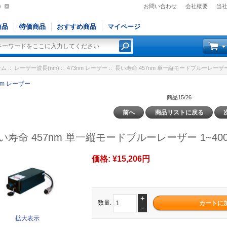
)
お問い合わせ
会社概要
当
商品
特価商品
おすすめ商品
マイページ
ーム
::
レーザー波長(nm)
::
473nm レーザー
:: 長い寿命 457nm 単一縦モードブルーレーザー 
nm レーザー
商品15/26
前へ
商品リストに戻る
い寿命 457nm 単一縦モードブルーレーザー 1~40
価格:
¥15,206円
+
数量.
-
拡大表示