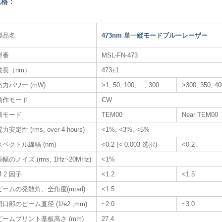
規格：
製品名
473nm 単一縦モードブルーレーザー
型番
MSL-FN-473
波長（nm）
473±1
出力パワー (mW)
>1, 50, 100, …, 300
>300, 350, 4
動作モード
CW
横モード
TEM00
Near TEM00
力安定性 (rms, over 4 hours)
<1%, <3%, <5%
スペクトル線幅 (nm)
<0.2 (< 0.003 选択)
<0.2
振幅のノイズ (rms, 1Hz~20MHz)
<1%
M 2 因子
<1.2
<1.5
ビームの発散角、全角度(mrad)
<1.5
開口部のビーム直径 (1/e2 ,mm)
~2.0
~3.0
ビームプリント基板高さ (mm)
27.4