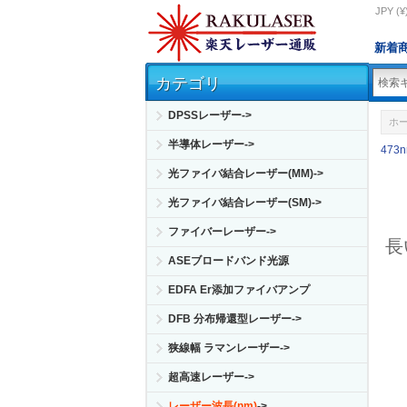
JPY (¥
新着
カテゴリ
DPSSレーザー->
ホ
半導体レーザー->
473
光ファイバ結合レーザー(MM)->
光ファイバ結合レーザー(SM)->
ファイバーレーザー->
長
ASEブロードバンド光源
EDFA Er添加ファイバアンプ
DFB 分布帰還型レーザー->
狭線幅 ラマンレーザー->
超高速レーザー->
レーザー波長(nm)
->