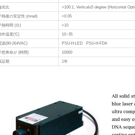
偏光比
>100:1, Vertical±5 degree (Horizontal Opti
予熱後の安定性 (mrad)
<0.05
予熱時間 (分)
<10
動作温度(℃)
10~35
源(90-264VAC)
PSU-H-LED PSU-H-FDA
予想寿命が (時間)
10000
保証期
1年