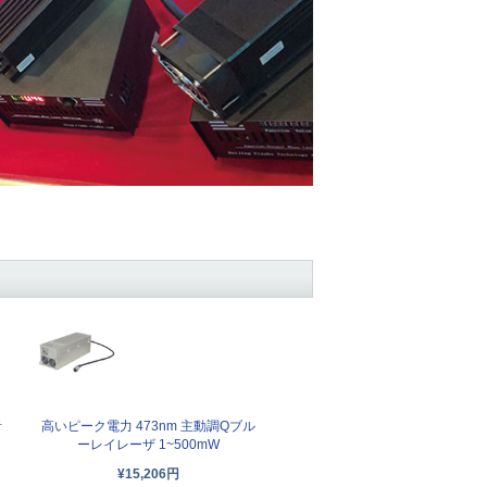
音
高いピーク電力 473nm 主動調Qブル
ーレイレーザ 1~500mW
¥15,206円