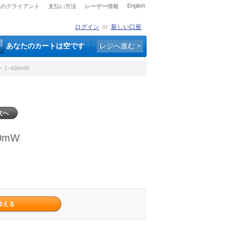
English
社のクライアント
支払い方法
レーザー情報
ログイン
or
新しい口座
あなたのカートは空です
レジへ進む
1~400mW
次へ
0mW