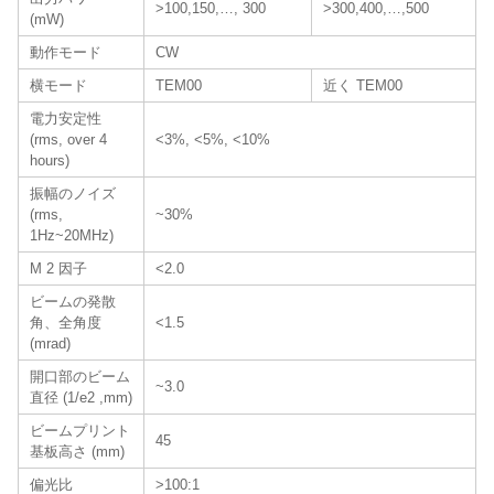
>100,150,…, 300
>300,400,…,500
(mW)
動作モード
CW
横モード
TEM00
近く TEM00
電力安定性
(rms, over 4
<3%, <5%, <10%
hours)
振幅のノイズ
(rms,
~30%
1Hz~20MHz)
M 2 因子
<2.0
ビームの発散
角、全角度
<1.5
(mrad)
開口部のビーム
~3.0
直径 (1/e2 ,mm)
ビームプリント
45
基板高さ (mm)
偏光比
>100:1