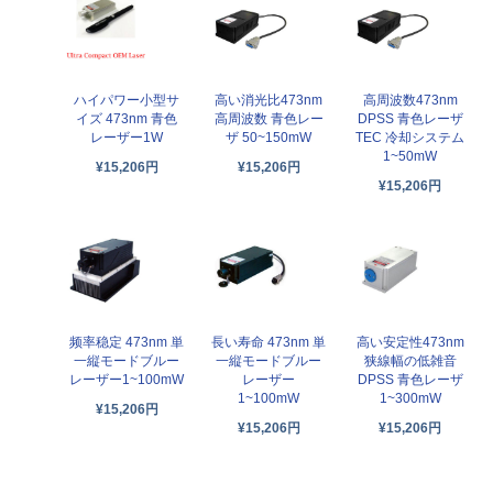
高い消光比473nm
高周波数473nm
ハイパワー小型サ
高周波数 青色レー
DPSS 青色レーザ
イズ 473nm 青色
ザ 50~150mW
TEC 冷却システム
レーザー1W
1~50mW
¥15,206円
¥15,206円
¥15,206円
频率稳定 473nm 単
長い寿命 473nm 単
高い安定性473nm
一縦モードブルー
一縦モードブルー
狭線幅の低雑音
レーザー1~100mW
レーザー
DPSS 青色レーザ
1~100mW
1~300mW
¥15,206円
¥15,206円
¥15,206円