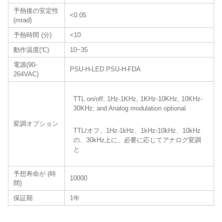
予熱後の安定性
<0.05
(mrad)
予熱時間 (分)
<10
動作温度(℃)
10~35
電源(90-
PSU-H-LED PSU-H-FDA
264VAC)
TTL on/off, 1Hz-1KHz, 1KHz-10KHz, 10KHz-
30KHz; and Analog modulation optional
変調オプション
TTL/オフ、1Hz-1kHz、1kHz-10kHz、10kHz
の、30kHz上に、必要に応じてアナログ変調
と
予想寿命が (時
10000
間)
保証期
1年