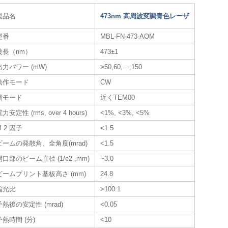
製品名
473nm 高周波変調青色レーザ
型番
MBL-FN-473-AOM
波長（nm）
473±1
出力パワー (mW)
>50,60,…,150
動作モード
CW
横モード
近くTEM00
力安定性 (rms, over 4 hours)
<1%, <3%, <5%
M 2 因子
<1.5
ビームの発散角、全角度(mrad)
<1.5
開口部のビーム直径 (1/e2 ,mm)
~3.0
ビームプリント基板高さ (mm)
24.8
偏光比
>100:1
予熱後の安定性 (mrad)
<0.05
予熱時間 (分)
<10