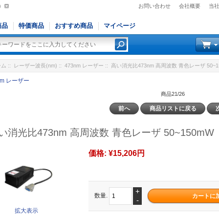
)
お問い合わせ
会社概要
当
商品
特価商品
おすすめ商品
マイページ
ーム
::
レーザー波長(nm)
::
473nm レーザー
:: 高い消光比473nm 高周波数 青色レーザ 50~1
nm レーザー
商品21/26
前へ
商品リストに戻る
い消光比473nm 高周波数 青色レーザ 50~150mW
価格:
¥15,206円
+
数量.
-
拡大表示