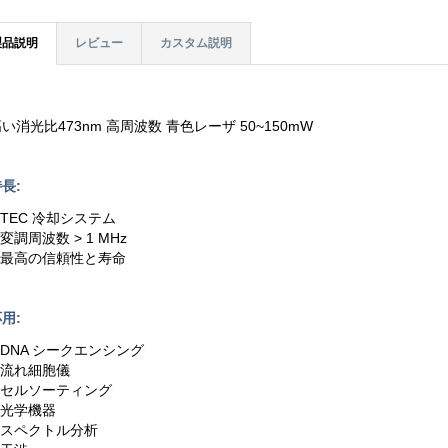
製品説明
レビュー
カスタム説明
い消光比473nm 高周波数 青色レーザ 50~150mW
長:
.TEC 冷却システム
.変調周波数 > 1 MHz
3.最高の信頼性と寿命
用:
.DNA シークエンシング
2.流れ細胞儀
3.セルソーティング
.光学機器
5.スペクトル分析