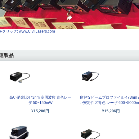
クリック: www.CivilLasers.com
連製品
高い消光比473nm 高周波数 青色レー
良好なビームプロファイル 473nm 
ザ 50~150mW
い安定性ズ青色 レーザ 600~5000
¥15,206円
¥15,206円