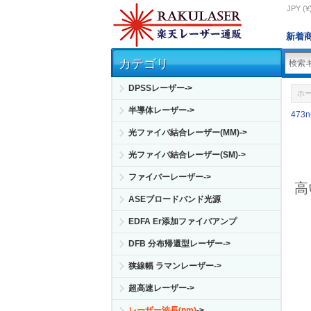
JPY (¥
新着
カテゴリ
DPSSレーザー->
ホ
半導体レーザー->
473
光ファイバ結合レーザー(MM)->
光ファイバ結合レーザー(SM)->
ファイバーレーザー->
高
ASEブロードバンド光源
EDFA Er添加ファイバアンプ
DFB 分布帰還型レーザー->
狭線幅 ラマンレーザー->
超高速レーザー->
レーザー波長(nm)
->