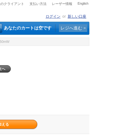
English
社のクライアント
支払い方法
レーザー情報
ログイン
or
新しい口座
あなたのカートは空です
レジへ進む
50mW
次へ