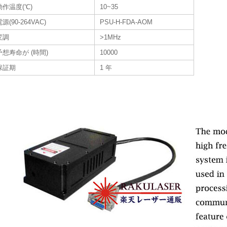
動作温度(℃)
10~35
源(90-264VAC)
PSU-H-FDA-AOM
変調
>1MHz
予想寿命が (時間)
10000
保証期
1 年