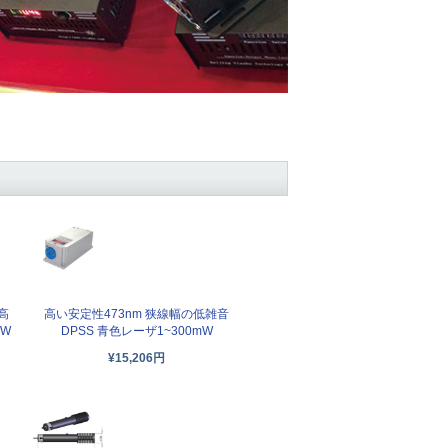
高
高い安定性473nm 狭線幅の低雑音
mW
DPSS 青色レーザ1~300mW
¥15,206円