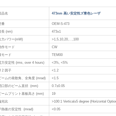
製品名
473nm 高い安定性ズ青色レーザ​
型番
OEM-S-473
波長 (nm)
473±1
出力パワー(mW)
>1,5,10,20,…,100
動作モード
CW
横モード
TEM00
力安定性 (rms, over 4 hours)
<3%, <5%
M 2 因子
<1.2
ビームの発散角、全角度 (mrad)
<1.5
開口部のビーム直径 (mm)
0.7±0.05
ビームプリント基板高さ (mm)
19
偏光比
>100:1 Vertical±5 degree (Horizontal Optio
予熱後の安定性 (mrad)
<0.05