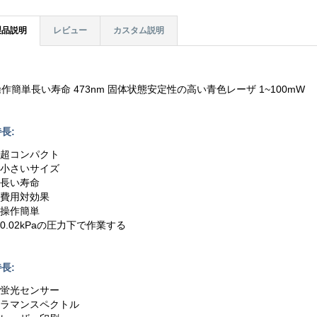
製品説明
レビュー
カスタム説明
操作簡単長い寿命 473nm 固体状態安定性の高い青色レーザ 1~100mW
長:
1.超コンパクト
2.小さいサイズ
.長い寿命
4.費用対効果
.操作簡単
.0.02kPaの圧力下で作業する
長:
1.蛍光センサー
2.ラマンスペクトル