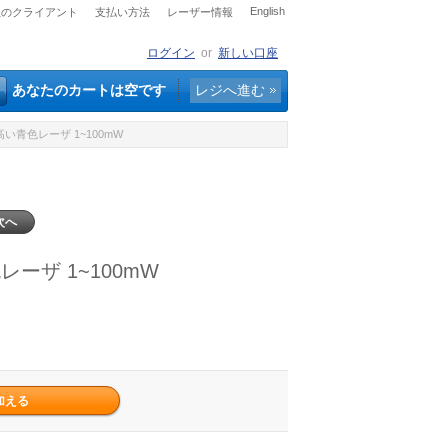
English
社のクライアント
支払い方法
レーザー情報
ログイン
or
新しい口座
あなたのカートは空です
レジへ進む
高い青色レーザ 1~100mW
次へ
ーザ 1~100mW