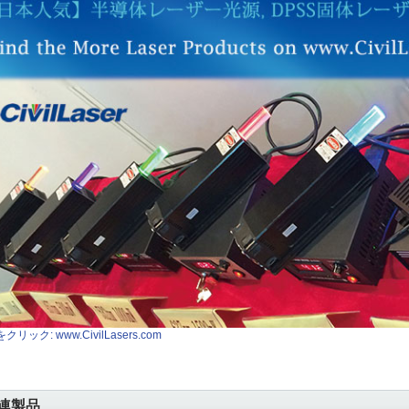
クリック: www.CivilLasers.com
連製品