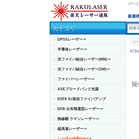
JPY (¥
新着
カテゴリ
DPSSレーザー->
ホ
半導体レーザー->
473
光ファイバ結合レーザー(MM)->
光ファイバ結合レーザー(SM)->
ファイバーレーザー->
操
ASEブロードバンド光源
EDFA Er添加ファイバアンプ
DFB 分布帰還型レーザー->
狭線幅 ラマンレーザー->
超高速レーザー->
レーザー波長(nm)
->