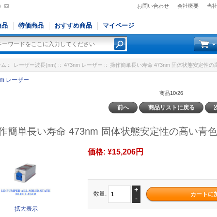
)
お問い合わせ
会社概要
当
商品
特価商品
おすすめ商品
マイページ
ーム
::
レーザー波長(nm)
::
473nm レーザー
:: 操作簡単長い寿命 473nm 固体状態安定性の
nm レーザー
商品10/26
前へ
商品リストに戻る
作簡単長い寿命 473nm 固体状態安定性の高い青色レ
価格:
¥15,206円
+
数量.
-
拡大表示