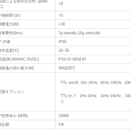
温度による指示安定性. (µrad/
<8
C)
予熱時間 (分)
<5
消費電力(W)
<30
耐衝撃性(6ms)
7g laterally,15g vertically
IP 評価
IP65
動作温度(℃)
10~35
源(90-264VAC /5VDC)
PSU-III-OEM-97
熱散逸の頭の最大(W)
4W@25℃
TTL on/off, 1Hz-1KHz, 1KHz-10KHz, 10KH
変調オプション
TTL/オフ、1Hz-1kHz、1kHz-10kH
と
予想寿命が (時間)
10000
保証期
1年