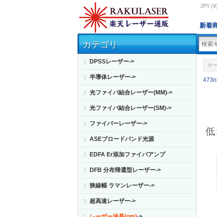
JPY (¥
新着
カテゴリ
DPSSレーザー->
ホ
半導体レーザー->
473
光ファイバ結合レーザー(MM)->
光ファイバ結合レーザー(SM)->
ファイバーレーザー->
低
ASEブロードバンド光源
EDFA Er添加ファイバアンプ
DFB 分布帰還型レーザー->
狭線幅 ラマンレーザー->
超高速レーザー->
レーザー波長(nm)
->