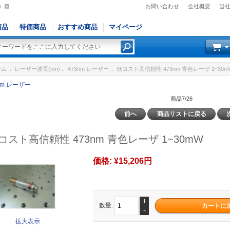
)
お問い合わせ
会社概要
当
商品
特価商品
おすすめ商品
マイページ
ーム
::
レーザー波長(nm)
::
473nm レーザー
:: 低コスト高信頼性 473nm 青色レーザ 1~30m
nm レーザー
商品7/26
前へ
商品リストに戻る
コスト高信頼性 473nm 青色レーザ 1~30mW
価格:
¥15,206円
+
数量.
-
拡大表示