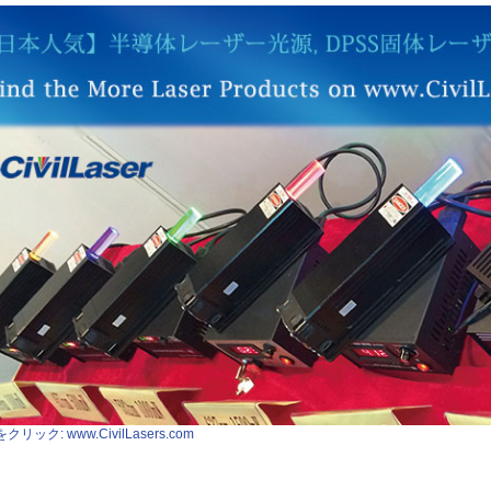
クリック: www.CivilLasers.com