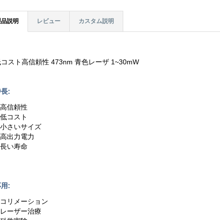
製品説明
レビュー
カスタム説明
コスト高信頼性 473nm 青色レーザ 1~30mW
長:
.高信頼性
.低コスト
3.小さいサイズ
4.高出力電力
.長い寿命
用:
1.コリメーション
2.レーザー治療