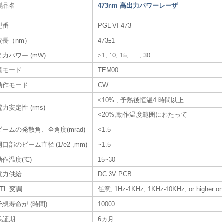
製品名
473nm 高出力パワーレーザ
型番
PGL-VI-473
波長（nm）
473±1
出力パワー (mW)
>1, 10, 15, … , 30
横モード
TEM00
動作モード
CW
<10% , 予熱後恒温4 時間以上
電力安定性 (rms)
<20%,動作温度範囲にわたって
ビームの発散角、全角度(mrad)
<1.5
開口部のビーム直径 (1/e2 ,mm)
~1.5
動作温度(℃)
15~30
電力供給
DC 3V PCB
TTL 変調
任意, 1Hz-1KHz, 1KHz-10KHz, or higher on
予想寿命が (時間)
10000
保証期
6ヵ月