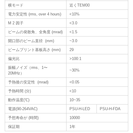
横モード
近くTEM00
電力安定性 (rms, over 4 hours)
<10%
M 2 因子
<3.0
ビームの発散角、全角度 (mrad)
<1.5
開口部のビーム直径 (mm)
~3.0
ビームプリント基板高さ (mm)
29
偏光比
>100:1
振幅ノイズ（rms、1〜
~30%
20MHz）
予熱後の安定性 (mrad)
<0.05
予熱時間 (分)
<10
動作温度(℃)
10~35
電源(90-264VAC)
PSU-H-LED
PSU-H-FDA
予想寿命が (時間)
10000
保証期
1年