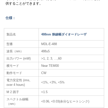
供することができます。
仕様：
製品名
488nm 狭線幅ダイオードレーザ
型番
MDL-E-488
波長（nm）
488±5
出力パワー (mW)
>1, 2, 3, …,60
横モード
Near TEM00
動作モード
CW
電力安定性 (rms,
<1%, <3%, <5%
over 4 hours)
M 2 因子
<1.5
スペクトル線幅
<0.06, <0.03(余分なヒートシンク)
（nm）