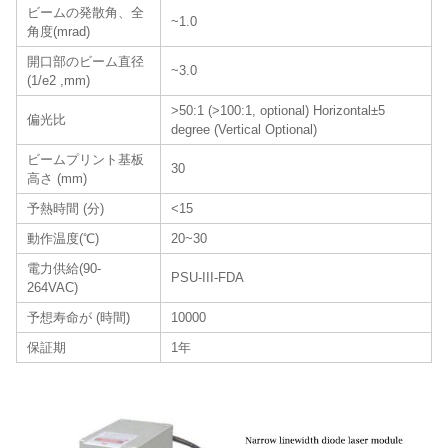
ビームの発散角、全
~1.0
角度(mrad)
開口部のビーム直径
~3.0
(1/e2 ,mm)
>50:1 (>100:1, optional) Horizontal±5
偏光比
degree (Vertical Optional)
ビームプリント基板
30
高さ (mm)
予熱時間 (分)
<15
動作温度(℃)
20~30
電力供給(90-
PSU-III-FDA
264VAC)
予想寿命が (時間)
10000
保証期
1年