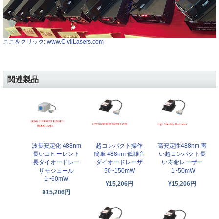
ここをクリック: www.CivilLasers.com
関連製品
波長安定化 488nm
超コンパクト操作
高安定性488nm 靑
長いコヒーレント
簡単 488nm 低雑音
い超コンパクト長
長ダイオードレー
ダイオードレーザ
い寿命レーザー
ザモジュール
50~150mW
1~50mW
1~60mW
¥15,206円
¥15,206円
¥15,206円