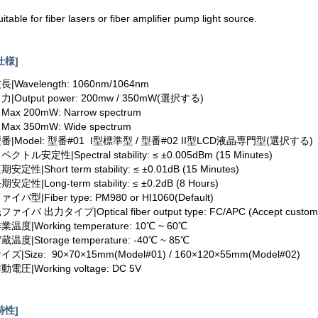
uitable for fiber lasers or fiber amplifier pump light source.
仕様]
長|Wavelength: 1060nm/1064nm
力|Output power: 200mw / 350mW(選択する)
- Max 200mW: Narrow spectrum
- Max 350mW: Wide spectrum
番|Model: 型番#01 I型標準型 / 型番#02 II型LCD液晶専門型(選択する)
ペクトル安定性|Spectral stability: ≤ ±0.005dBm (15 Minutes)
期安定性|Short term stability: ≤ ±0.01dB (15 Minutes)
期安定性|Long-term stability: ≤ ±0.2dB (8 Hours)
ァイバ型|Fiber type: PM980 or HI1060(Default)
ファイバ 出力タイプ|Optical fiber output type: FC/APC (Accept custom
業温度|Working temperature: 10℃ ~ 60℃
蔵温度|Storage temperature: -40℃ ~ 85℃
イズ|Size: 90×70×15mm(Model#01) / 160×120×55mm(Model#02)
動電圧|Working voltage: DC 5V
特性]