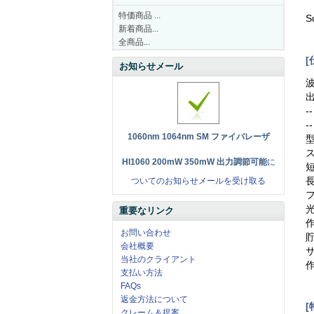
特価商品 ...
S
新着商品...
全商品...
[
お知らせメール
波
出
-
-
1060nm 1064nm SM ファイバレーザ
型
ス
HI1060 200mW 350mW 出力調節可能
に
短
長
ついてのお知らせメールを受け取る
フ
光
重要なリンク
作
お問い合わせ
貯
会社概要
サ
当社のクライアント
作
支払い方法
FAQs
返金方法について
[
クレーム＆提案