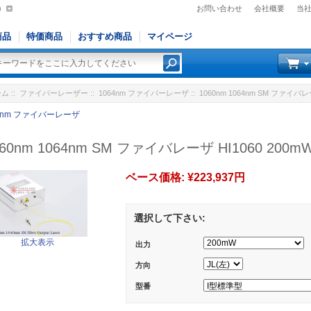
)
お問い合わせ
会社概要
当
商品
特価商品
おすすめ商品
マイページ
ーム
::
ファイバーレーザー
::
1064nm ファイバーレーザ
:: 1060nm 1064nm SM ファイバ
64nm ファイバーレーザ
060nm 1064nm SM ファイバレーザ HI1060 20
ベース価格:
¥223,937円
選択して下さい:
拡大表示
出力
方向
型番