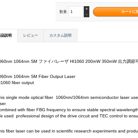
+
数量.
-
製品説明
レビュー
カスタム説明
060nm 1064nm SM ファイバレーザ HI1060 200mW 350mW 出力調
060nm 1064nm SM Fiber Output Laser
I1060 fiber output
his single mode optical fiber 1060nm/1064nm semiconductor laser use
ser.
ombined with fiber FBG frequency to ensure stable spectral wavelength,
e used professional design of the drive circuit and TEC control to ensure
his fiber laser can be used in scientific research experiments and produ