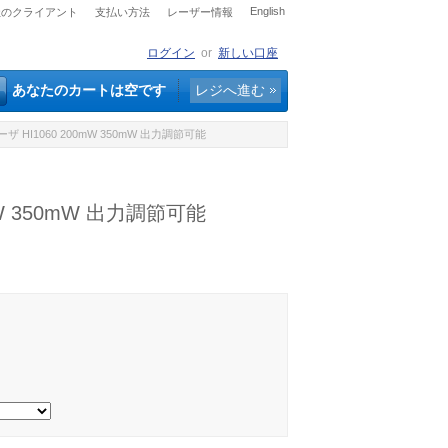
English
社のクライアント
支払い方法
レーザー情報
ログイン
or
新しい口座
あなたのカートは空です
レジへ進む
レーザ HI1060 200mW 350mW 出力調節可能
0mW 350mW 出力調節可能