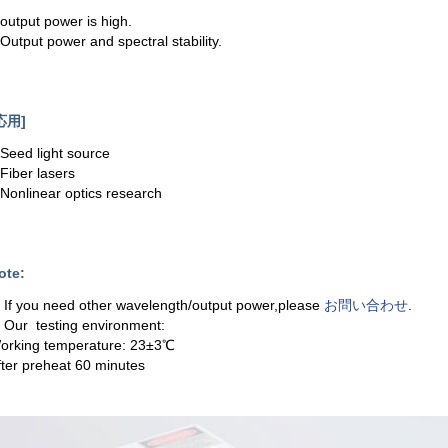
.output power is high.
.Output power and spectral stability.
応用]
.Seed light source
.Fiber lasers
.Nonlinear optics research
ote:
. If you need other wavelength/output power,please
お問い合わせ
.
. Our testing environment:
orking temperature: 23±3℃
fter preheat 60 minutes