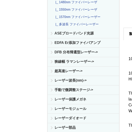
|_ 1480nm ファイバーレーザ
|_ 1550nm ファイバーレーザ
|_ 1570nm ファイバーレーザー
|_ 多波長 ファイバーレーザー
ASEブロードバンド光源
EDFA Er添加ファイバアンプ
DFB 分布帰還型レーザー->
1
狭線幅 ラマンレーザー->
超高速レーザー->
1
H
レーザー波長(nm)->
手動で微調整ステージ->
T
la
レーザー保護メガネ
C
レーザーモジュール
W
レーザーダイオード
T
レーザー部品