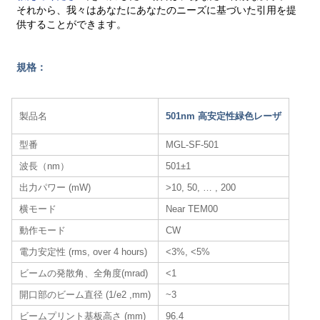
それから、我々はあなたにあなたのニーズに基づいた引用を提
供することができます。
規格：
製品名
501nm 高安定性緑色レーザ
型番
MGL-SF-501
波長（nm）
501±1
出力パワー (mW)
>10, 50, … , 200
横モード
Near TEM00
動作モード
CW
電力安定性 (rms, over 4 hours)
<3%, <5%
ビームの発散角、全角度(mrad)
<1
開口部のビーム直径 (1/e2 ,mm)
~3
ビームプリント基板高さ (mm)
96.4