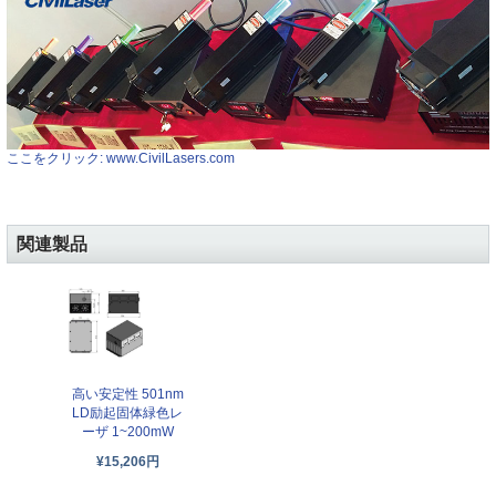
ここをクリック: www.CivilLasers.com
関連製品
高い安定性 501nm
LD励起固体緑色レ
ーザ 1~200mW
¥15,206円