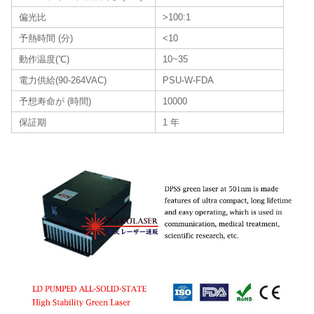
偏光比
>100:1
予熱時間 (分)
<10
動作温度(℃)
10~35
電力供給(90-264VAC)
PSU-W-FDA
予想寿命が (時間)
10000
保証期
1 年