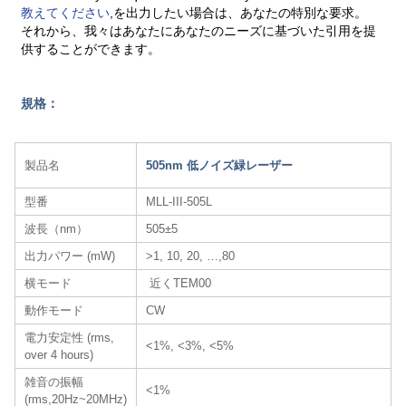
教えてください
,を出力したい場合は、あなたの特別な要求。
それから、我々はあなたにあなたのニーズに基づいた引用を提
供することができます。
規格：
製品名
505nm 低ノイズ緑レーザー
型番
MLL-III-505L
波長（nm）
505±5
出力パワー (mW)
>1, 10, 20, …,80
横モード
近くTEM00
動作モード
CW
電力安定性 (rms,
<1%, <3%, <5%
over 4 hours)
雑音の振幅
<1%
(rms,20Hz~20MHz)