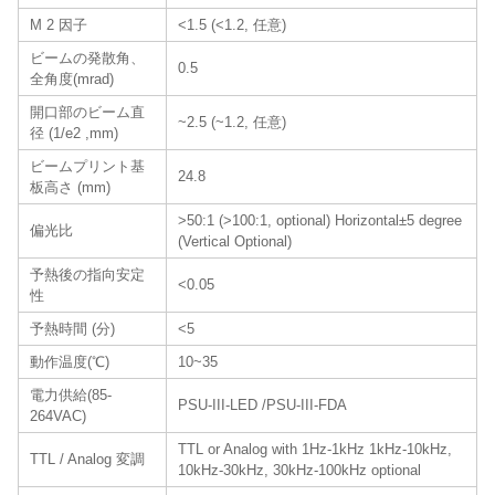
M 2 因子
<1.5 (<1.2, 任意)
ビームの発散角、
0.5
全角度(mrad)
開口部のビーム直
~2.5 (~1.2, 任意)
径 (1/e2 ,mm)
ビームプリント基
24.8
板高さ (mm)
>50:1 (>100:1, optional) Horizontal±5 degree
偏光比
(Vertical Optional)
予熱後の指向安定
<0.05
性
予熱時間 (分)
<5
動作温度(℃)
10~35
電力供給(85-
PSU-III-LED /PSU-III-FDA
264VAC)
TTL or Analog with 1Hz-1kHz 1kHz-10kHz,
TTL / Analog 変調
10kHz-30kHz, 30kHz-100kHz optional