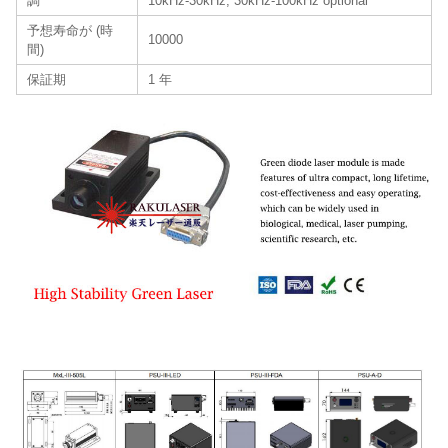
調
10kHz-30kHz, 30kHz-100kHz optional
予想寿命が (時
10000
間)
保証期
1 年