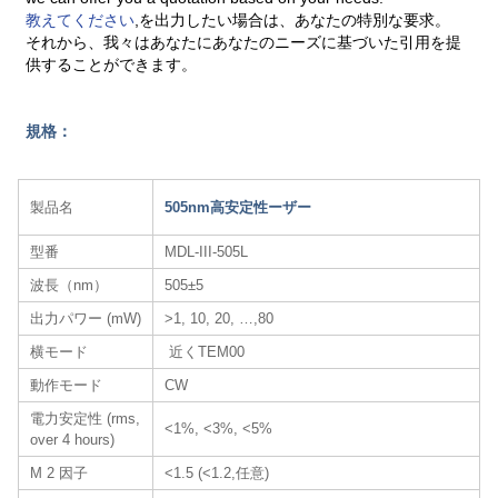
教えてください
,を出力したい場合は、あなたの特別な要求。
それから、我々はあなたにあなたのニーズに基づいた引用を提
供することができます。
規格：
製品名
505nm高安定性ーザー
型番
MDL-III-505L
波長（nm）
505±5
出力パワー (mW)
>1, 10, 20, …,80
横モード
近くTEM00
動作モード
CW
電力安定性 (rms,
<1%, <3%, <5%
over 4 hours)
M 2 因子
<1.5 (<1.2,任意)