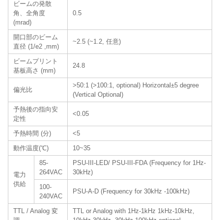
ビームの発散
角、全角度
0.5
(mrad)
開口部のビーム
~2.5 (~1.2, 任意)
直径 (1/e2 ,mm)
ビームプリント
24.8
基板高さ (mm)
>50:1 (>100:1, optional) Horizontal±5 degree
偏光比
(Vertical Optional)
予熱後の指向安
<0.05
定性
予熱時間 (分)
<5
動作温度(℃)
10~35
85-
PSU-III-LED/ PSU-III-FDA (Frequency for 1Hz-
264VAC
30kHz)
電力
供給
100-
PSU-A-D (Frequency for 30kHz -100kHz)
240VAC
TTL / Analog 変
TTL or Analog with 1Hz-1kHz 1kHz-10kHz,