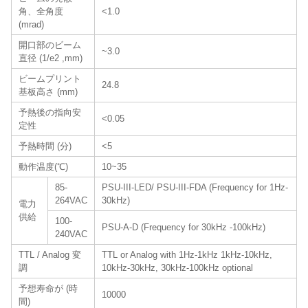
角、全角度
<1.0
(mrad)
開口部のビーム
~3.0
直径 (1/e2 ,mm)
ビームプリント
24.8
基板高さ (mm)
予熱後の指向安
<0.05
定性
予熱時間 (分)
<5
動作温度(℃)
10~35
85-
PSU-III-LED/ PSU-III-FDA (Frequency for 1Hz-
264VAC
30kHz)
電力
供給
100-
PSU-A-D (Frequency for 30kHz -100kHz)
240VAC
TTL / Analog 変
TTL or Analog with 1Hz-1kHz 1kHz-10kHz,
調
10kHz-30kHz, 30kHz-100kHz optional
予想寿命が (時
10000
間)