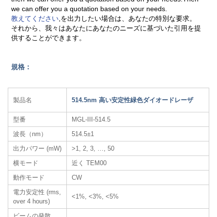
we can offer you a quotation based on your needs.
教えてください
,を出力したい場合は、あなたの特別な要求。
それから、我々はあなたにあなたのニーズに基づいた引用を提
供することができます。
規格：
製品名
514.5nm 高い安定性緑色ダイオードレーザ
型番
MGL-III-514.5
波長（nm）
514.5±1
出力パワー (mW)
>1, 2, 3, …, 50
横モード
近く TEM00
動作モード
CW
電力安定性 (rms,
<1%, <3%, <5%
over 4 hours)
ビームの発散