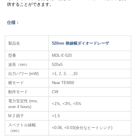
供することができます。
仕様：
製品名
520nm 狭線幅ダイオードレーザ
型番
MDL-E-520
波長（nm）
520±5
出力パワー (mW)
>1, 2, 3, …,10
横モード
Near TEM00
動作モード
CW
電力安定性 (rms,
<1%, <3%, <5%
over 4 hours)
M 2 因子
<1.5
スペクトル線幅
<0.06, <0.03(余分なヒートシンク)
（nm）