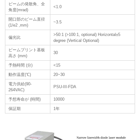
ビームの発散角、全
<1.0
角度(mrad)
開口部のビーム直径
~3.5
(1/e2 ,mm)
>50:1 (>100:1, optional) Horizontal±5
偏光比
degree (Vertical Optional)
ビームプリント基板
30
高さ (mm)
予熱時間 (分)
<15
動作温度(℃)
20~30
電力供給(90-
PSU-III-FDA
264VAC)
予想寿命が (時間)
10000
保証期
1年