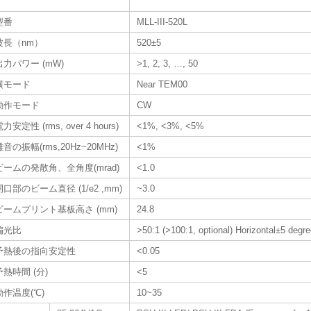
型番
MLL-III-520L
波長（nm）
520±5
出力パワー (mW)
>1, 2, 3, …, 50
横モード
Near TEM00
動作モード
CW
力安定性 (rms, over 4 hours)
<1%, <3%, <5%
雑音の振幅(rms,20Hz~20MHz)
<1%
ビームの発散角、全角度(mrad)
<1.0
開口部のビーム直径 (1/e2 ,mm)
~3.0
ビームプリント基板高さ (mm)
24.8
偏光比
>50:1 (>100:1, optional) Horizontal±5 degree
予熱後の指向安定性
<0.05
予熱時間 (分)
<5
動作温度(℃)
10~35