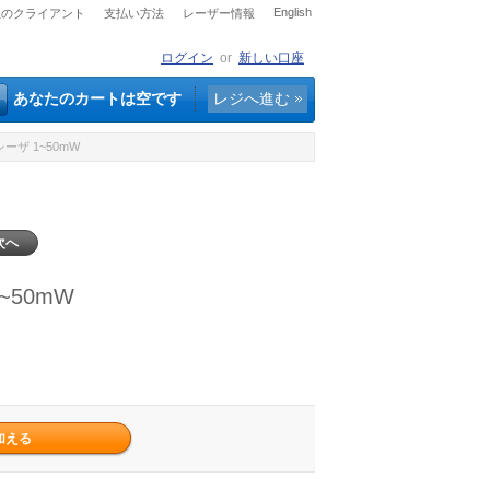
English
社のクライアント
支払い方法
レーザー情報
ログイン
or
新しい口座
あなたのカートは空です
レジへ進む
ーザ 1~50mW
次へ
~50mW