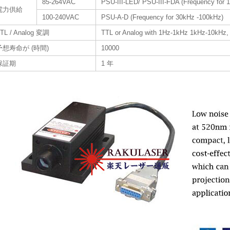
85-264VAC
PSU-III-LED/ PSU-III-FDA (Frequency for 
電力供給
100-240VAC
PSU-A-D (Frequency for 30kHz -100kHz)
TL / Analog 変調
TTL or Analog with 1Hz-1kHz 1kHz-10kHz,
予想寿命が (時間)
10000
保証期
1 年