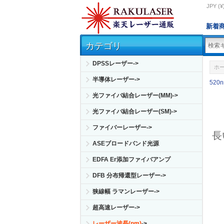
JPY (¥
新着
カテゴリ
DPSSレーザー->
ホ
半導体レーザー->
520
光ファイバ結合レーザー(MM)->
光ファイバ結合レーザー(SM)->
ファイバーレーザー->
長
ASEブロードバンド光源
EDFA Er添加ファイバアンプ
DFB 分布帰還型レーザー->
狭線幅 ラマンレーザー->
超高速レーザー->
レーザー波長(nm)
->