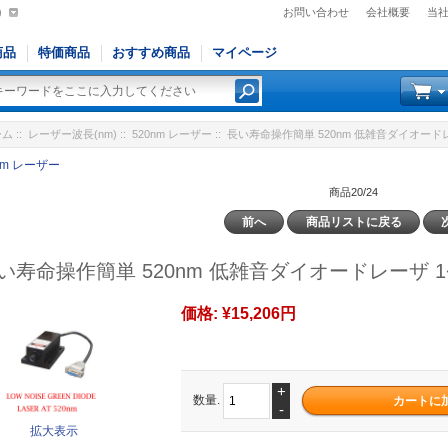
)
お問い合わせ
会社概要
当
商品
特価商品
おすすめ商品
マイページ
ーム
::
レーザー波長(nm)
::
520nm レーザー
:: 長い寿命操作簡単 520nm 低雑音ダイオードレ
nm レーザー
商品20/24
前へ
商品リストに戻る
い寿命操作簡単 520nm 低雑音ダイオードレーザ 1
価格:
¥15,206円
+
数量.
-
拡大表示