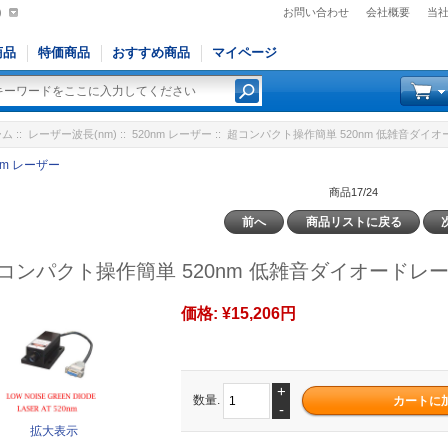
)
お問い合わせ
会社概要
当
商品
特価商品
おすすめ商品
マイページ
ーム
::
レーザー波長(nm)
::
520nm レーザー
:: 超コンパクト操作簡単 520nm 低雑音ダイオー
nm レーザー
商品17/24
前へ
商品リストに戻る
コンパクト操作簡単 520nm 低雑音ダイオードレーザ
価格:
¥15,206円
+
数量.
-
拡大表示