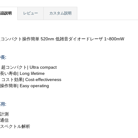
製品説明
レビュー
カスタム説明
コンパクト操作簡単 520nm 低雑音ダイオードレーザ 1~800mW
長:
. 超コンパクト| Ultra compact
.長い寿命| Long lifetime
. コスト効果| Cost-effectiveness
.操作簡単| Easy operating
用:
.計測
.通信
3.スペクトル解析