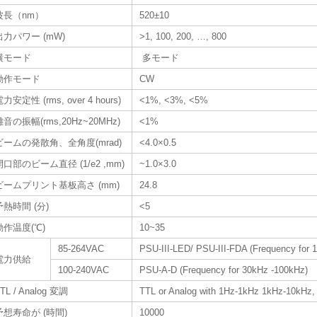
波長（nm）
520±10
出力パワー (mW)
>1, 100, 200, …, 800
横モード
多モード
動作モード
CW
力安定性 (rms, over 4 hours)
<1%, <3%, <5%
雑音の振幅(rms,20Hz~20MHz)
<1%
ビームの発散角、全角度(mrad)
<4.0×0.5
開口部のビーム直径 (1/e2 ,mm)
~1.0×3.0
ビームプリント基板高さ (mm)
24.8
予熱時間 (分)
<5
動作温度(℃)
10~35
85-264VAC
PSU-III-LED/ PSU-III-FDA (Frequency for 
電力供給
100-240VAC
PSU-A-D (Frequency for 30kHz -100kHz)
TL / Analog 変調
TTL or Analog with 1Hz-1kHz 1kHz-10kHz,
予想寿命が (時間)
10000