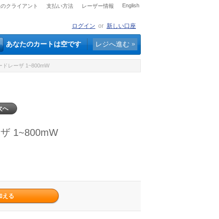
English
社のクライアント
支払い方法
レーザー情報
ログイン
or
新しい口座
あなたのカートは空です
レジへ進む
ドレーザ 1~800mW
次へ
 1~800mW