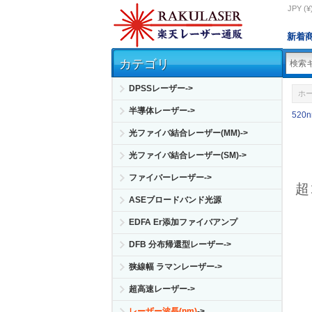
JPY (¥
新着
カテゴリ
DPSSレーザー->
ホ
半導体レーザー->
520
光ファイバ結合レーザー(MM)->
光ファイバ結合レーザー(SM)->
ファイバーレーザー->
超
ASEブロードバンド光源
EDFA Er添加ファイバアンプ
DFB 分布帰還型レーザー->
狭線幅 ラマンレーザー->
超高速レーザー->
レーザー波長(nm)
->