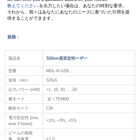
教えてください
,を出力したい場合は、あなたの特別な要求。
それから、我々はあなたにあなたのニーズに基づいた引用を提
供することができます。
規格：
製品名
520nm高安定性ーザー
型番
MDL-III-520L
波長（nm）
520±5
出力パワー (mW)
>1, 10, 20, …,50
横モード
近くTEM00
動作モード
CW
電力安定性 (rms,
<1%, <3%, <5%
over 4 hours)
ビームの発散
角、全角度
<1.0