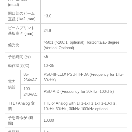
(mrad)
開口部のビーム
~3.0
直径 (1/e2 ,mm)
ビームプリント
24.8
基板高さ (mm)
>50:1 (>100:1, optional) Horizontal±5 degree
偏光比
(Vertical Optional)
予熱時間 (分)
<5
動作温度(℃)
10~35
85-
PSU-III-LED/ PSU-III-FDA (Frequency for 1Hz-
264VAC
30kHz)
電力
供給
100-
PSU-A-D (Frequency for 30kHz -100kHz)
240VAC
TTL / Analog 変
TTL or Analog with 1Hz-1kHz 1kHz-10kHz,
調
10kHz-30kHz, 30kHz-100kHz optional
予想寿命が (時
10000
間)