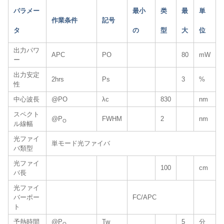
パラメー
最小
类
最
単
作業条件
記号
タ
の
型
大
位
出力パワ
APC
PO
80
mW
ー
出力安定
2hrs
Ps
3
%
性
中心波長
@PO
λc
830
nm
スペクト
@P
FWHM
2
nm
O
ル線幅
光ファイ
単モード光ファイバ
バ類型
光ファイ
100
cm
バ長
光ファイ
バーポー
FC/APC
ト
予熱時間
@P
Tw
5
分
O