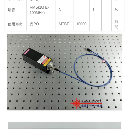
RMS(10Hz-
騒音
N
1
%
100MHz)
時
使用寿命
@PO
MTBF
10000
間