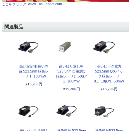
ここをクリック: www.CivilLasers.com
関連製品
高い安定性 長い寿
高い繰り返し率
高いピーク電力
命 523.5nm 緑色レ
523.5nm 自主調Q
523.5nm Qスイッ
ーザ 1~100mW
緑色レーザ1~50uJ/
チ緑色レーザ
1~100mW
0.1~10µJ/1~50mW
¥15,206円
¥15,206円
¥15,206円
短いパルス持続時
操作簡単 523.5nm
操作簡単523.5nm