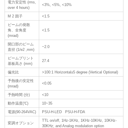
電力安定性 (rms,
<3%, <5%, <10%
over 4 hours)
M 2 因子
<1.5
ビームの発散
角、全角度
<1.5
(mrad)
開口部のビーム
~2.0
直径 (1/e2 ,mm)
ビームプリント
27.4
基板高さ (mm)
偏光比
>100:1 Horizontal±5 degree (Vertical Optional)
予熱後の安定性
<0.05
(mrad)
予熱時間 (分)
<10
動作温度(℃)
10~35
電源(90-264VAC)
PSU-H-LED PSU-H-FDA
TTL on/off, 1Hz-1KHz, 1KHz-10KHz, 10KHz-
変調オプション
30KHz; and Analog modulation option