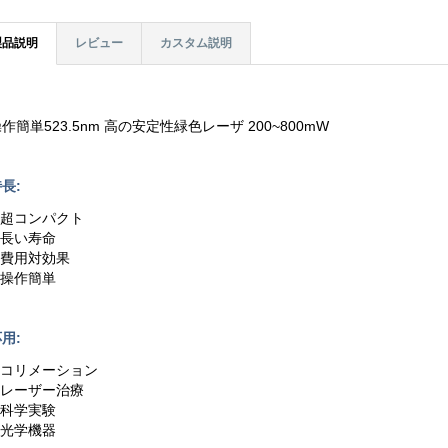
製品説明
レビュー
カスタム説明
作簡単523.5nm 高の安定性緑色レーザ 200~800mW
長:
1.超コンパクト
.長い寿命
3.費用対効果
.操作簡単
用:
1.コリメーション
2.レーザー治療
.科学実験
.光学機器