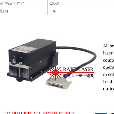
予想寿命が (時間)
10000
保証期
1 年