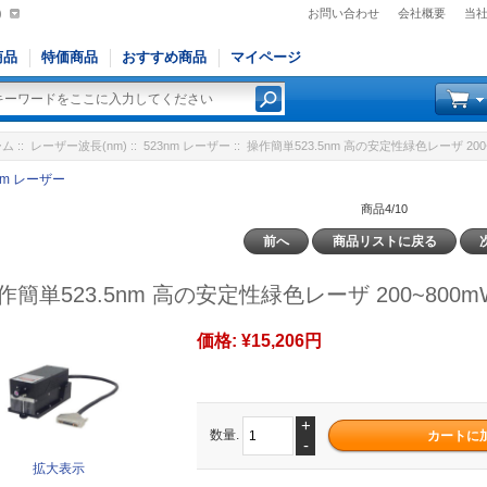
)
お問い合わせ
会社概要
当
商品
特価商品
おすすめ商品
マイページ
ーム
::
レーザー波長(nm)
::
523nm レーザー
:: 操作簡単523.5nm 高の安定性緑色レーザ 200
nm レーザー
商品4/10
前へ
商品リストに戻る
作簡単523.5nm 高の安定性緑色レーザ 200~800m
価格:
¥15,206円
+
数量.
-
拡大表示