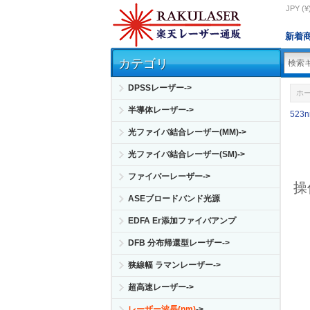
JPY (¥
新着
カテゴリ
DPSSレーザー->
ホ
半導体レーザー->
523
光ファイバ結合レーザー(MM)->
光ファイバ結合レーザー(SM)->
ファイバーレーザー->
操
ASEブロードバンド光源
EDFA Er添加ファイバアンプ
DFB 分布帰還型レーザー->
狭線幅 ラマンレーザー->
超高速レーザー->
レーザー波長(nm)
->