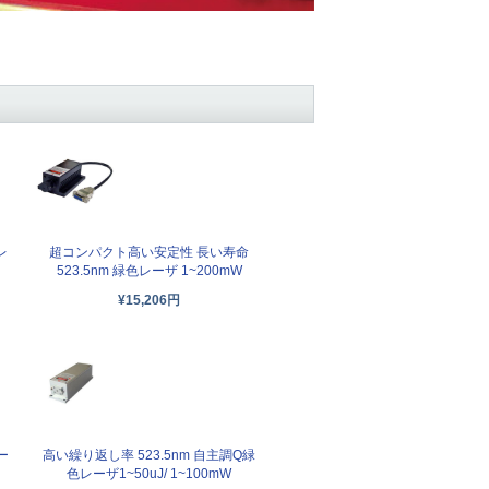
レ
超コンパクト高い安定性 長い寿命
523.5nm 緑色レーザ 1~200mW
¥15,206円
ー
高い繰り返し率 523.5nm 自主調Q緑
色レーザ1~50uJ/ 1~100mW