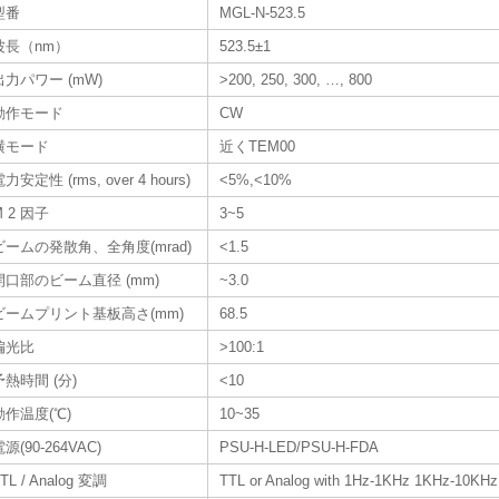
型番
MGL-N-523.5
波長（nm）
523.5±1
出力パワー (mW)
>200, 250, 300, …, 800
動作モード
CW
横モード
近くTEM00
力安定性 (rms, over 4 hours)
<5%,<10%
M 2 因子
3~5
ビームの発散角、全角度(mrad)
<1.5
開口部のビーム直径 (mm)
~3.0
ビームプリント基板高さ(mm)
68.5
偏光比
>100:1
予熱時間 (分)
<10
動作温度(℃)
10~35
源(90-264VAC)
PSU-H-LED/PSU-H-FDA
TL / Analog 変調
TTL or Analog with 1Hz-1KHz 1KHz-10KHz