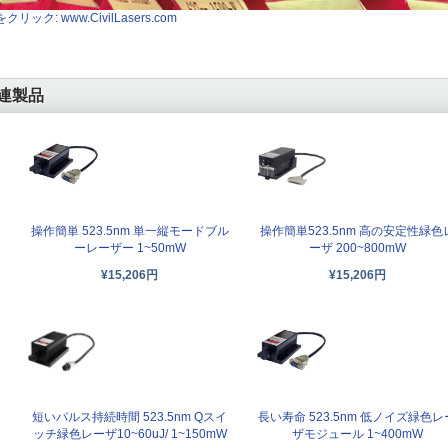
クリック: www.CivilLasers.com
連製品
操作簡単 523.5nm 単一縦モードブル
操作簡単523.5nm 高の安定性緑色
ーレーザー 1~50mW
ーザ 200~800mW
¥15,206円
¥15,206円
短いパルス持続時間 523.5nm Qスイ
長い寿命 523.5nm 低ノイズ緑色レ
ッチ緑色レーザ10~60uJ/ 1~150mW
ザモジュール 1~400mW