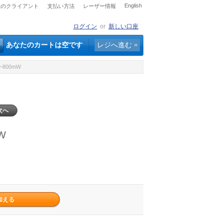
English
社のクライアント
支払い方法
レーザー情報
ログイン
or
新しい口座
あなたのカートは空です
レジへ進む
~800mW
次へ
W