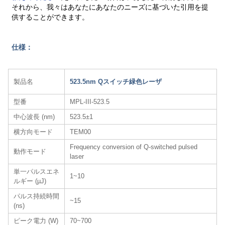
それから、我々はあなたにあなたのニーズに基づいた引用を提
供することができます。
仕様：
製品名
523.5nm Qスイッチ緑色レーザ
型番
MPL-III-523.5
中心波長 (nm)
523.5±1
横方向モード
TEM00
Frequency conversion of Q-switched pulsed
動作モード
laser
単一パルスエネ
1~10
ルギー (µJ)
パルス持続時間
~15
(ns)
ピーク電力 (W)
70~700