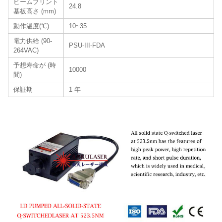
ビームプリント
24.8
基板高さ (mm)
動作温度(℃)
10~35
電力供給 (90-
PSU-III-FDA
264VAC)
予想寿命が (時
10000
間)
保証期
1 年