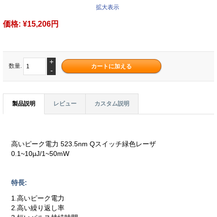
拡大表示
価格:
¥15,206円
+
数量.
-
製品説明
レビュー
カスタム説明
高いピーク電力 523.5nm Qスイッチ緑色レーザ
0.1~10µJ/1~50mW
特長:
1.高いピーク電力
2.高い繰り返し率