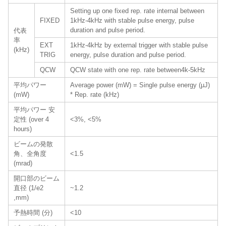
Setting up one fixed rep. rate internal between
FIXED
1kHz-4kHz with stable pulse energy, pulse
duration and pulse period.
代表
率
EXT
1kHz-4kHz by external trigger with stable pulse
(kHz)
TRIG
energy, pulse duration and pulse period.
QCW
QCW state with one rep. rate between4k-5kHz
平均パワー
Average power (mW) = Single pulse energy (µJ)
(mW)
* Rep. rate (kHz)
平均パワー 安
定性 (over 4
<3%, <5%
hours)
ビームの発散
角、全角度
<1.5
(mrad)
開口部のビーム
直径 (1/e2
~1.2
,mm)
予熱時間 (分)
<10