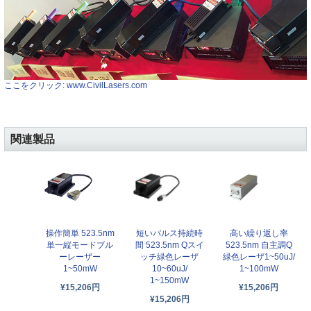
ここをクリック: www.CivilLasers.com
関連製品
操作簡単 523.5nm
短いパルス持続時
高い繰り返し率
単一縦モードブル
間 523.5nm Qスイ
523.5nm 自主調Q
ーレーザー
ッチ緑色レーザ
緑色レーザ1~50uJ/
1~50mW
10~60uJ/
1~100mW
1~150mW
¥15,206円
¥15,206円
¥15,206円