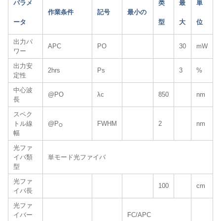
パラメ
类
最
単
作業条件
記号
最小の
ータ
型
大
位
出力パ
APC
PO
30
mW
ワー
出力安
2hrs
Ps
3
%
定性
中心波
@PO
λc
850
nm
長
スペク
トル線
@P
FWHM
2
nm
O
幅
光ファ
イバ類
単モード光ファイバ
型
光ファ
100
cm
イバ長
光ファ
イバー
FC/APC