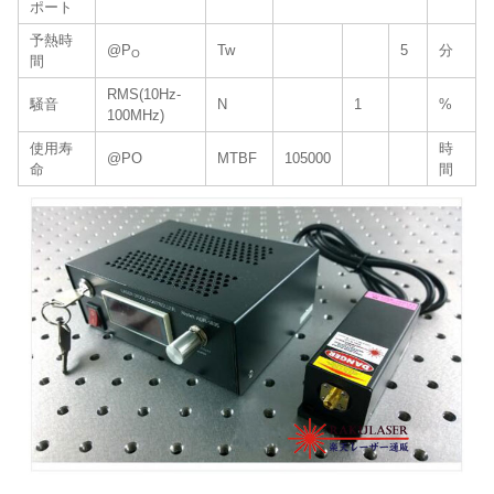
ポート
予熱時
@P
Tw
5
分
O
間
RMS(10Hz-
騒音
N
1
%
100MHz)
使用寿
時
@PO
MTBF
105000
命
間