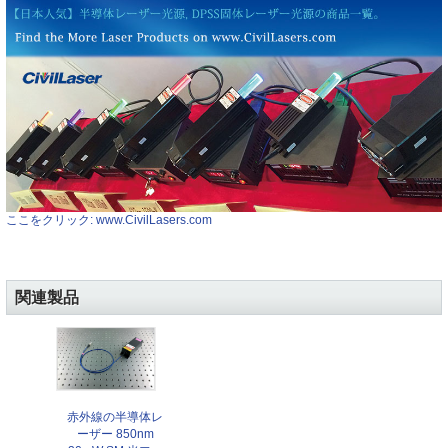
ここをクリック: www.CivilLasers.com
関連製品
赤外線の半導体レ
ーザー 850nm