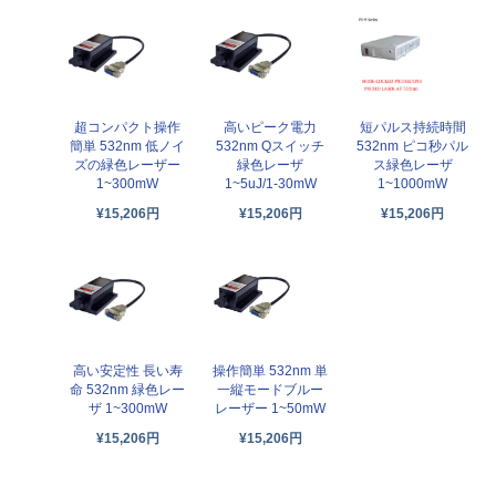
超コンパクト操作
高いピーク電力
短パルス持続時間
簡単 532nm 低ノイ
532nm Qスイッチ
532nm ピコ秒パル
ズの緑色レーザー
緑色レーザ
ス緑色レーザ
1~300mW
1~5uJ/1-30mW
1~1000mW
¥15,206円
¥15,206円
¥15,206円
高い安定性 長い寿
操作簡単 532nm 単
命 532nm 緑色レー
一縦モードブルー
ザ 1~300mW
レーザー 1~50mW
¥15,206円
¥15,206円