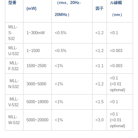
型番
（rms、20Hz-
ル線幅
(mW)
因子
20MHz）
（nm）
MLL-
S-
1~300mW
<0.5%
<1.2
<0.1
532
MLL-
1~1500
<0.5%
<1.2
<0.003
U-532
MLL-
1500~2500
<1%
<1.1
<0.003
F-532
<0.1
MLL-
3000~5000
<1%
<
1.2
(<0.01
N-532
optional)
MLL-
5000~18000
<1%
<1.5
<0.1
V-532
<0.1
MLL-
5000~20000
<1%
<3.0
(<0.01
W-532
optional)