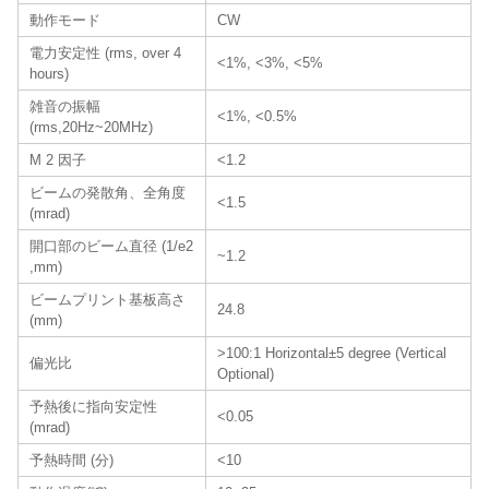
動作モード
CW
電力安定性 (rms, over 4
<1%, <3%, <5%
hours)
雑音の振幅
<1%, <0.5%
(rms,20Hz~20MHz)
M 2 因子
<1.2
ビームの発散角、全角度
<1.5
(mrad)
開口部のビーム直径 (1/e2
~1.2
,mm)
ビームプリント基板高さ
24.8
(mm)
>100:1 Horizontal±5 degree (Vertical
偏光比
Optional)
予熱後に指向安定性
<0.05
(mrad)
予熱時間 (分)
<10