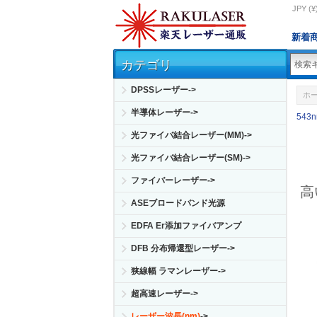
JPY (¥
新着
カテゴリ
DPSSレーザー->
ホ
半導体レーザー->
543
光ファイバ結合レーザー(MM)->
光ファイバ結合レーザー(SM)->
ファイバーレーザー->
高
ASEブロードバンド光源
EDFA Er添加ファイバアンプ
DFB 分布帰還型レーザー->
狭線幅 ラマンレーザー->
超高速レーザー->
レーザー波長(nm)
->