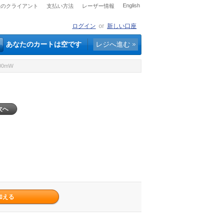
English
社のクライアント
支払い方法
レーザー情報
ログイン
or
新しい口座
あなたのカートは空です
レジへ進む
00mW
次へ