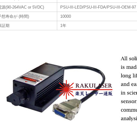
源(90-264VAC or 5VDC)
PSU-III-LED/PSU-III-FDA/PSU-III-OEM-97
予想寿命が (時間)
10000
保証期
1年