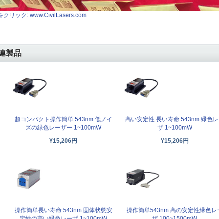
クリック: www.CivilLasers.com
連製品
超コンパクト操作簡単 543nm 低ノイ
高い安定性 長い寿命 543nm 緑色
ズの緑色レーザー 1~100mW
ザ 1~100mW
¥15,206円
¥15,206円
操作簡単長い寿命 543nm 固体状態安
操作簡単543nm 高の安定性緑色レ
定性の高い緑色レーザ 1~100mW
ザ 100~1500mW