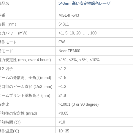
製品名
543nm 高い安定性緑色レーザ
型番
MGL-III-543
波長（nm）
543±1
出力パワー (mW)
>1, 5, 10, 20, … , 100
動作モード
CW
横モード
Near TEM00
力安定性 (rms, over 4 hours)
<1%, <3%, <5%, <10%
M 2 因子
<1.2
ビームの発散角、全角度(mrad)
<1.5
開口部のビーム直径 (1/e2 ,mm)
~1.2
ビームプリント基板高さ (mm)
24.8
偏光比
>100:1 (0 or 90 degree)
予熱後の安定性 (mrad)
<0.05
予熱時間 (分)
<10
動作温度(℃)
10~35