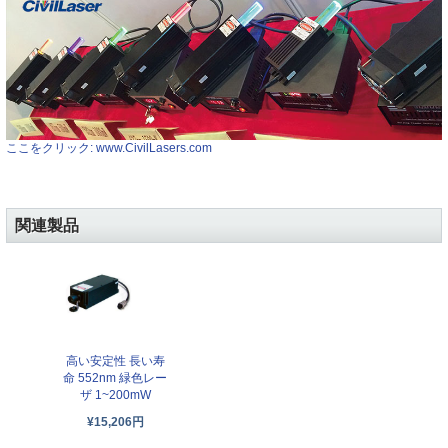
ここをクリック: www.CivilLasers.com
関連製品
高い安定性 長い寿
命 552nm 緑色レー
ザ 1~200mW
¥15,206円