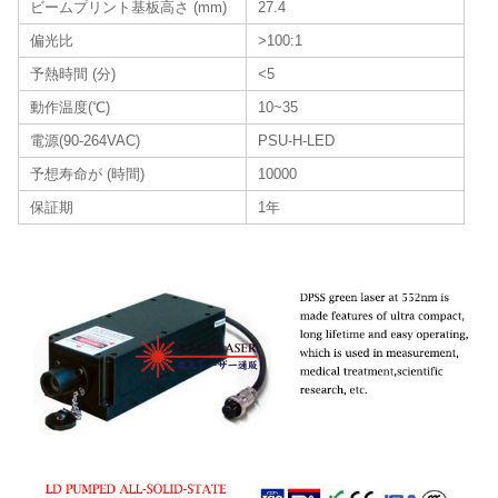
ビームプリント基板高さ (mm)
27.4
偏光比
>100:1
予熱時間 (分)
<5
動作温度(℃)
10~35
電源(90-264VAC)
PSU-H-LED
予想寿命が (時間)
10000
保証期
1年