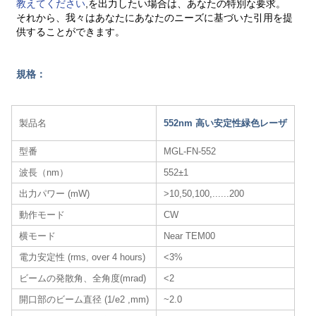
教えてください
,を出力したい場合は、あなたの特別な要求。
それから、我々はあなたにあなたのニーズに基づいた引用を提
供することができます。
規格：
製品名
552nm 高い安定性緑色レーザ
型番
MGL-FN-552
波長（nm）
552±1
出力パワー (mW)
>10,50,100,......200
動作モード
CW
横モード
Near TEM00
電力安定性 (rms, over 4 hours)
<3%
ビームの発散角、全角度(mrad)
<2
開口部のビーム直径 (1/e2 ,mm)
~2.0