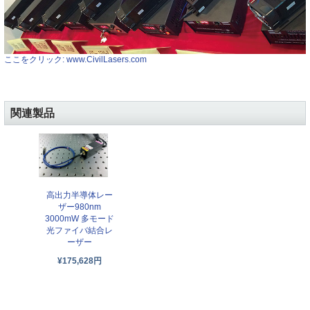
ここをクリック: www.CivilLasers.com
関連製品
高出力半導体レー
ザー980nm
3000mW 多モード
光ファイバ結合レ
ーザー
¥175,628円