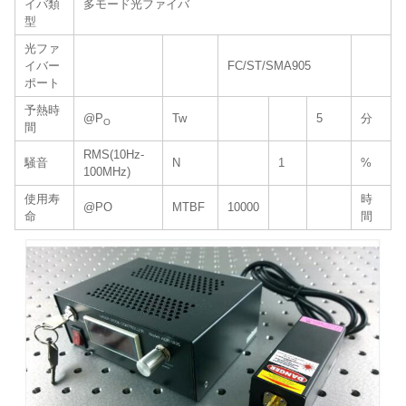
イバ類
多モード光ファイバ
型
光ファ
イバー
FC/ST/SMA905
ポート
予熱時
@P
Tw
5
分
O
間
RMS(10Hz-
騒音
N
1
%
100MHz)
使用寿
時
@PO
MTBF
10000
命
間