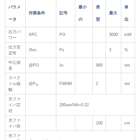
パラメ
最小
类
単
作業条件
記号
最大
ータ
の
型
位
出力パ
APC
PO
3000
mW
ワー
出力安
2hrs
Ps
3
%
定性
中心波
@PO
λc
980
nm
長
スペク
トル線
@P
FWHM
2
nm
O
幅
光ファ
イバ芯
200um/NA=0.22
径
光ファ
100
cm
イバ長
光ファ