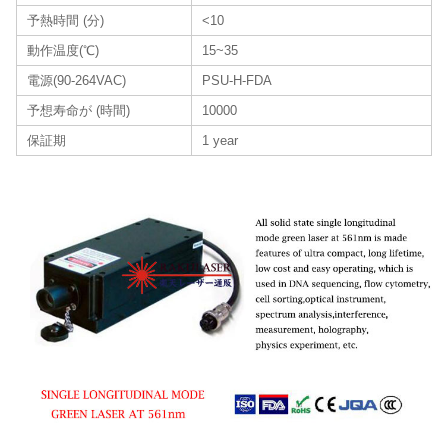
予熱時間 (分)
<10
動作温度(℃)
15~35
電源(90-264VAC)
PSU-H-FDA
予想寿命が (時間)
10000
保証期
1 year