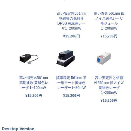
高い安定性561nm
長い寿命 561nm 低
狭線幅の低雑音
ノイズ緑色レーザ
DPSS 黄緑色レー
モジュール
ザ1~200mW
1~200mW
¥15,206円
¥15,206円
高い消光比561nm
频率稳定 561nm 単
高い安定性と信頼
高周波数 黄緑色レ
一縦モード黄緑色
性561nm 低ノイズ
ーザ 1~100mW
レーザー1~80mW
黄緑色レーザ
1~200mW
¥15,206円
¥15,206円
¥15,206円
Desktop Version