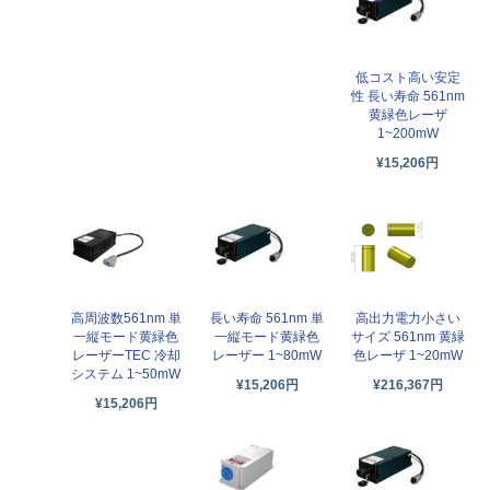
低コスト高い安定
性 長い寿命 561nm
黄緑色レーザ
1~200mW
¥15,206円
高周波数561nm 単
長い寿命 561nm 単
高出力電力小さい
一縦モード黄緑色
一縦モード黄緑色
サイズ 561nm 黄緑
レーザーTEC 冷却
レーザー 1~80mW
色レーザ 1~20mW
システム 1~50mW
¥15,206円
¥216,367円
¥15,206円