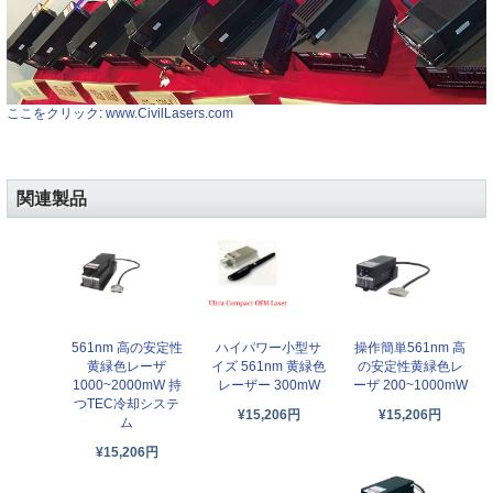
ここをクリック: www.CivilLasers.com
関連製品
561nm 高の安定性
操作簡単561nm 高
ハイパワー小型サ
黄緑色レーザ
の安定性黄緑色レ
イズ 561nm 黄緑色
1000~2000mW 持
ーザ 200~1000mW
レーザー 300mW
つTEC冷却システ
¥15,206円
¥15,206円
ム
¥15,206円