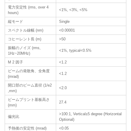
電力安定性 (rms, over 4
<1%, <3%, <5%
hours)
縦モード
Single
スペクトル線幅 (nm)
<0.00001
コヒーレント長 (m)
>50
振幅のノイズ (rms,
<1%, typical<0.5%
1Hz~20MHz)
M 2 因子
<1.2
ビームの発散角、全角度
<1.2
(mrad)
開口部のビーム直径 (1/e2
<2.0
,mm)
ビームプリント基板高さ
27.4
(mm)
>100:1, Vertical±5 degree (Horizontal
偏光比
Optional)
予熱後の安定性 (mrad)
<0.05