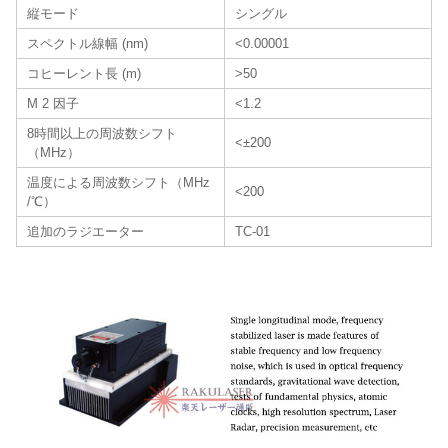
縦モード
シングル
スペクトル線幅 (nm)
<0.00001
コヒーレント長 (m)
>50
M 2 因子
<1.2
8時間以上の周波数シフト
<±200
（MHz）
温度による周波数シフト（MHz
<200
/℃）
追加のラジエーター
TC-01