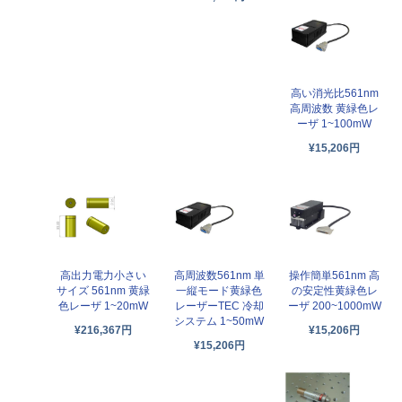
高い消光比561nm
高周波数 黄緑色レ
ーザ 1~100mW
¥15,206円
高出力電力小さい
高周波数561nm 単
操作簡単561nm 高
サイズ 561nm 黄緑
一縦モード黄緑色
の安定性黄緑色レ
色レーザ 1~20mW
レーザーTEC 冷却
ーザ 200~1000mW
システム 1~50mW
¥216,367円
¥15,206円
¥15,206円