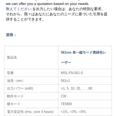
we can offer you a quotation based on your needs.
教えてください
,を出力したい場合は、あなたの特別な要求。
それから、我々はあなたにあなたのニーズに基づいた引用を提
供することができます。
規格：
561nm 単一縦モード黄緑色レ
製品名
ーザー
型番
MSL-FN-561-S
波長（nm）
561±1
出力パワー (mW)
>1, 5, 10, 20, … , 80
動作モード
CW
横モード
TEM00
電力安定性 (rms, over 4 hours)
<1%, <3%, <5%