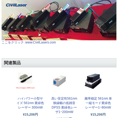
ここをクリック: www.CivilLasers.com
関連製品
高い安定性561nm
频率稳定 561nm 単
ハイパワー小型サ
狭線幅の低雑音
一縦モード黄緑色
イズ 561nm 黄緑色
DPSS 黄緑色レー
レーザー1~80mW
レーザー 300mW
ザ1~200mW
¥15,206円
¥15,206円