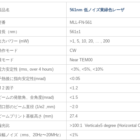
製品名
561nm 低ノイズ黄緑色レーザ
型番
MLL-FN-561
波長（nm）
561±1
出力パワー (mW)
>1, 5, 10, 20, … , 200
動作モード
CW
横モード
Near TEM00
力安定性 (rms, over 4 hours)
<3%, <5%, <10%
予熱後に指向安定性(mrad)
<0.05
M 2 因子
<1.2
ビームの発散角、全角度(mrad)
<1.5
開口部のビーム直径 (1/e2 ,mm)
~2.0
ビームプリント基板高さ (mm)
27.4
偏光比
>100:1 Vertical±5 degree (Horizontal O
振幅ノイズ（rms、20Hz〜20MHz）
<1%