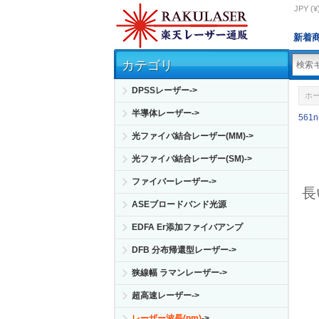
JPY (¥
新着
カテゴリ
DPSSレーザー->
ホ
半導体レーザー->
561
光ファイバ結合レーザー(MM)->
光ファイバ結合レーザー(SM)->
ファイバーレーザー->
長
ASEブロードバンド光源
EDFA Er添加ファイバアンプ
DFB 分布帰還型レーザー->
狭線幅 ラマンレーザー->
超高速レーザー->
レーザー波長(nm)
->