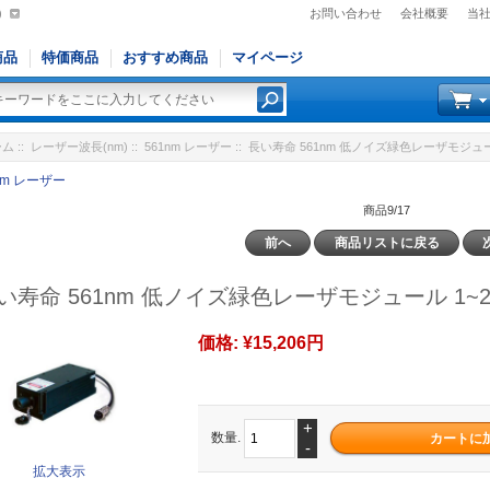
)
お問い合わせ
会社概要
当
商品
特価商品
おすすめ商品
マイページ
ーム
::
レーザー波長(nm)
::
561nm レーザー
:: 長い寿命 561nm 低ノイズ緑色レーザモジュー
nm レーザー
商品9/17
前へ
商品リストに戻る
い寿命 561nm 低ノイズ緑色レーザモジュール 1~2
価格:
¥15,206円
+
数量.
-
拡大表示