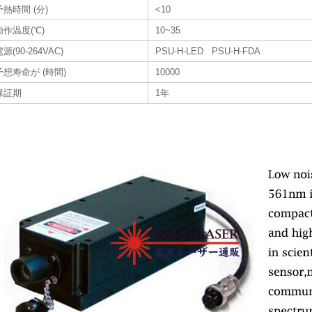
予熱時間 (分)
<10
動作温度(℃)
10~35
源(90-264VAC)
PSU-H-LED PSU-H-FDA
予想寿命が (時間)
10000
保証期
1年