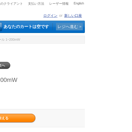
English
社のクライアント
支払い方法
レーザー情報
ログイン
or
新しい口座
あなたのカートは空です
レジへ進む
ル 1~200mW
次へ
00mW