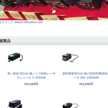
クリック: www.CivilLasers.com
連製品
長い寿命 561nm 低ノイズ緑色レーザ
操作簡単561nm 高の安定性黄緑色
モジュール 1~200mW
ーザ 200~1000mW
¥15,206円
¥15,206円