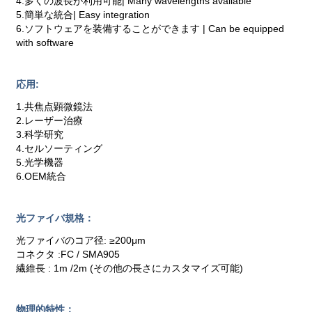
4.多くの波長が利用可能| Many wavelengths available
5.簡単な統合| Easy integration
6.ソフトウェアを装備することができます | Can be equipped
with software
応用:
1.共焦点顕微鏡法
2.レーザー治療
3.科学研究
4.セルソーティング
5.光学機器
6.OEM統合
光ファイバ規格：
光ファイバのコア径: ≥200μm
コネクタ :FC / SMA905
繊維長 : 1m /2m (その他の長さにカスタマイズ可能)
物理的特性：