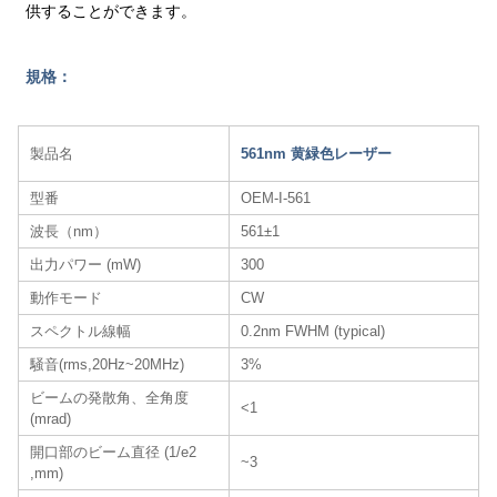
供することができます。
規格：
製品名
561nm 黄緑色レーザー
型番
OEM-I-561
波長（nm）
561±1
出力パワー (mW)
300
動作モード
CW
スペクトル線幅
0.2nm FWHM (typical)
騒音(rms,20Hz~20MHz)
3%
ビームの発散角、全角度
<1
(mrad)
開口部のビーム直径 (1/e2
~3
,mm)