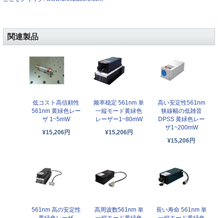
関連製品
低コスト高信頼性
频率稳定 561nm 単
高い安定性561nm
561nm 黄緑色レー
一縦モード黄緑色
狭線幅の低雑音
ザ 1~5mW
レーザー1~80mW
DPSS 黄緑色レー
ザ1~200mW
¥15,206円
¥15,206円
¥15,206円
561nm 高の安定性
高周波数561nm 単
長い寿命 561nm 単
黄緑色レーザ
一縦モード黄緑色
一縦モード黄緑色