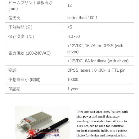
ビームプリント基板高さ
12
(mm)
偏光比
better than 100:1
予熱時間 (分)
<5
保存温度（℃）
-10~50
+12VDC, 16.7A for DPSS (with
driver)
電力供給 (100-240VAC)
+12VDC, 6A for diode (with driver)
変調
DPSS lasers : 0~30kHz TTL pin
予想寿命が (時間)
10000
保証期
1 year