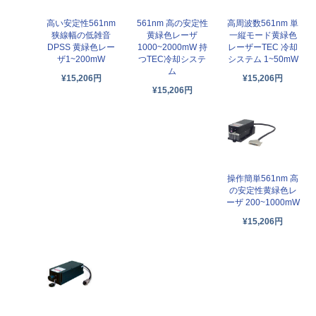
高い安定性561nm
561nm 高の安定性
高周波数561nm 単
狭線幅の低雑音
黄緑色レーザ
一縦モード黄緑色
DPSS 黄緑色レー
1000~2000mW 持
レーザーTEC 冷却
ザ1~200mW
つTEC冷却システ
システム 1~50mW
ム
¥15,206円
¥15,206円
¥15,206円
操作簡単561nm 高
の安定性黄緑色レ
ーザ 200~1000mW
¥15,206円