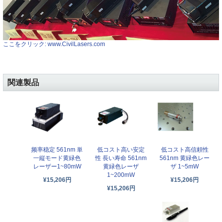
ここをクリック: www.CivilLasers.com
関連製品
频率稳定 561nm 単
低コスト高い安定
低コスト高信頼性
一縦モード黄緑色
性 長い寿命 561nm
561nm 黄緑色レー
レーザー1~80mW
黄緑色レーザ
ザ 1~5mW
1~200mW
¥15,206円
¥15,206円
¥15,206円