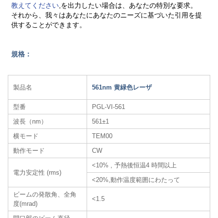
教えてください
,を出力したい場合は、あなたの特別な要求。
それから、我々はあなたにあなたのニーズに基づいた引用を提
供することができます。
規格：
製品名
561nm 黄緑色レーザ
型番
PGL-VI-561
波長（nm）
561±1
横モード
TEM00
動作モード
CW
<10% , 予熱後恒温4 時間以上
電力安定性 (rms)
<20%,動作温度範囲にわたって
ビームの発散角、全角
<1.5
度(mrad)