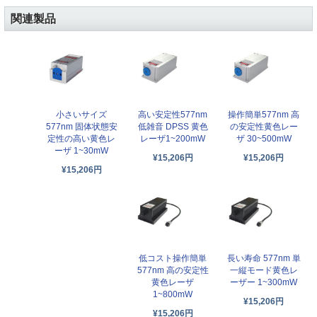
関連製品
小さいサイズ
高い安定性577nm
操作簡単577nm 高
577nm 固体状態安
低雑音 DPSS 黄色
の安定性黄色レー
定性の高い黄色レ
レーザ1~200mW
ザ 30~500mW
ーザ 1~30mW
¥15,206円
¥15,206円
¥15,206円
低コスト操作簡単
長い寿命 577nm 単
577nm 高の安定性
一縦モード黄色レ
黄色レーザ
ーザー 1~300mW
1~800mW
¥15,206円
¥15,206円