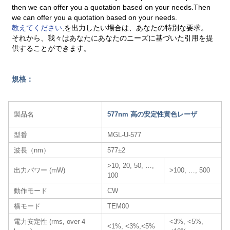
then we can offer you a quotation based on your needs.Then
we can offer you a quotation based on your needs.
教えてください
,を出力したい場合は、あなたの特別な要求。
それから、我々はあなたにあなたのニーズに基づいた引用を提
供することができます。
規格：
製品名
577nm 高の安定性黄色レーザ​
型番
MGL-U-577
波長（nm）
577±2
>10, 20, 50, …,
出力パワー (mW)
>100, …, 500
100
動作モード
CW
横モード
TEM00
電力安定性 (rms, over 4
<3%, <5%,
<1%, <3%,<5%