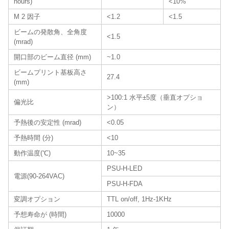
hours)
<10%
M 2 因子
<1.2
<1.5
ビームの発散角、全角度
<1.5
(mrad)
開口部のビーム直径 (mm)
~1.0
ビームプリント基板高さ
27.4
(mm)
>100:1 水平±5度（垂直オプショ
偏光比
ン）
予熱後の安定性 (mrad)
<0.05
予熱時間 (分)
<10
動作温度(℃)
10~35
PSU-H-LED
電源(90-264VAC)
PSU-H-FDA
変調オプション
TTL on/off, 1Hz-1KHz
予想寿命が (時間)
10000