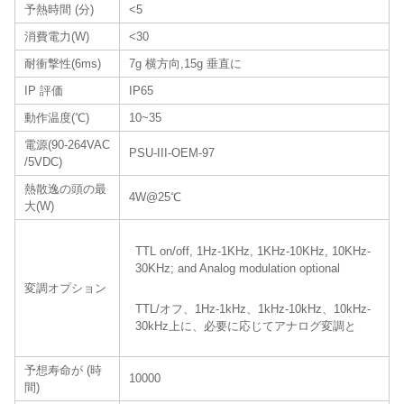
予熱時間 (分)
<5
消費電力(W)
<30
耐衝撃性(6ms)
7g 横方向,15g 垂直に
IP 評価
IP65
動作温度(℃)
10~35
電源(90-264VAC
PSU-III-OEM-97
/5VDC)
熱散逸の頭の最
4W@25℃
大(W)
TTL on/off, 1Hz-1KHz, 1KHz-10KHz, 10KHz-
30KHz; and Analog modulation optional
変調オプション
TTL/オフ、1Hz-1kHz、1kHz-10kHz、10kHz-
30kHz上に、必要に応じてアナログ変調と
予想寿命が (時
10000
間)