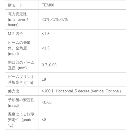
横モード
TEM00
電力安定性
(rms, over 4
<1%,<3%,<5%
hours)
M 2 因子
<1.5
ビームの発散
角、全角度
<1.5
(mrad)
開口部のビーム
0.7±0.05
直径 (mm)
ビームプリント
19
基板高さ (mm)
偏光比
>100:1 Horizontal±5 degree (Vertical Optional)
予熱後の安定性
<0.05
(mrad)
温度による指示
安定性. (µrad/
<8
°C)